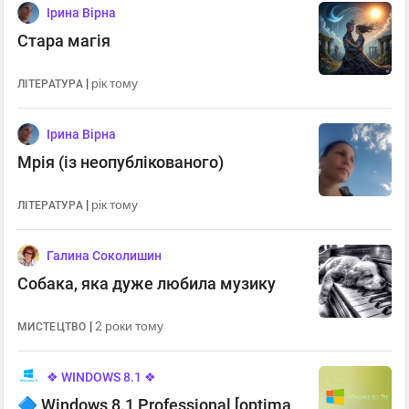
Ірина Вірна
Стара магія
|
рік тому
ЛІТЕРАТУРА
Ірина Вірна
Мрія (із неопублікованого)
|
рік тому
ЛІТЕРАТУРА
Галина Соколишин
Собака, яка дуже любила музику
|
2 роки тому
МИСТЕЦТВО
❖ WINDOWS 8.1 ❖
🔷 Windows 8.1 Professional [optima