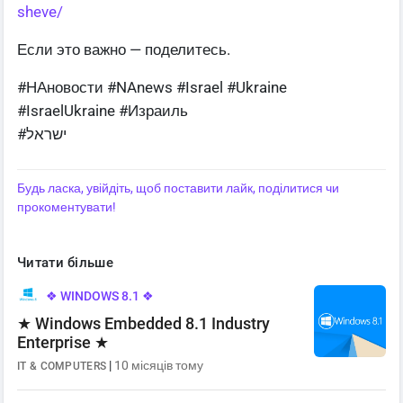
sheve/
Если это важно — поделитесь.
#НАновости #NAnews #Israel #Ukraine
#IsraelUkraine #Израиль
#ישראל
Будь ласка, увійдіть, щоб поставити лайк, поділитися чи
прокоментувати!
Читати більше
❖ WINDOWS 8.1 ❖
★ Windows Embedded 8.1 Industry
Enterprise ★
|
10 місяців тому
IT & COMPUTERS