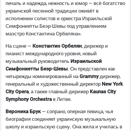
печаль и надежда, нежность и юмор — всё богатство
украинской песенной традиции оживёт в
исполнении солистов и оркестра Израильской
Симфониетты Беэр-Шевы под управлением
маэстро Константина Орбеляна».
На сцене —
Константин Орбелян
, дирижер и
пианист международного уровня, новый
музыкальный руководитель
Израильской
Симфониетты Беэр-Шевы
. Он представлен как
четырежды номинированный на
Grammy
дирижер,
генеральный и художественный директор
New York
City Opera
, а также главный дирижер
Kaunas City
Symphony Orchestra
в Литве.
Вероника Брук
— сопрано, оперная певица, чья
биография соединяет украинскую музыкальную
школу и израильскую сцену. Она жила и училась в