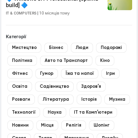
build] 🔷
|
10 місяців тому
IT & COMPUTERS
Категорії
Мистецтво
Бізнес
Люди
Подорожі
Політика
Авто та Транспорт
Кіно
Фітнес
Гумор
Їжа та напої
Ігри
Освіта
Садівництво
Здоровʼя
Розваги
Література
Історія
Музика
Технології
Наука
IT та Компʼютери
Новини
Місця
Релігія
Шопінг