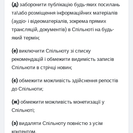
(д)
заборонити публікацію будь-яких посилань
та\або розміщення інформаційних матеріалів
(аудіо- і відеоматеріалів, зокрема прямих
трансляцій, документів) в Спільноті на будь-
який термін;
(е)
виключити Спільноту зі списку
рекомендацій і обмежити видимість записів
Спільноти в стрічці новин;
(є)
обмежити можливість здійснення репостів
до Спільноти;
(ж)
обмежити можливість монетизації у
Спільноті;
(з)
видаляти Спільноту повністю з усім
контентом.