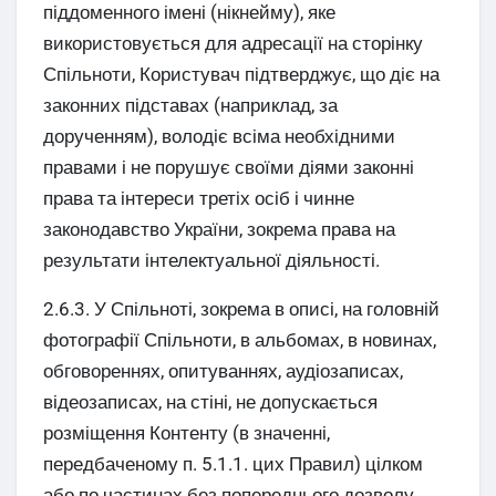
піддоменного імені (нікнейму), яке
використовується для адресації на сторінку
Спільноти, Користувач підтверджує, що діє на
законних підставах (наприклад, за
дорученням), володіє всіма необхідними
правами і не порушує своїми діями законні
права та інтереси третіх осіб і чинне
законодавство України, зокрема права на
результати інтелектуальної діяльності.
2.6.3. У Спільноті, зокрема в описі, на головній
фотографії Спільноти, в альбомах, в новинах,
обговореннях, опитуваннях, аудіозаписах,
відеозаписах, на стіні, не допускається
розміщення Контенту (в значенні,
передбаченому п. 5.1.1. цих Правил) цілком
або по частинах без попереднього дозволу