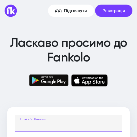
Підглянути
Реєстрація
Ласкаво просимо до
Fankolo
Email або Нікнейм