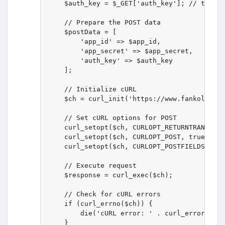
    $auth_key = $_GET['auth_key']; // the re
    // Prepare the POST data

    $postData = [

        'app_id' => $app_id,

        'app_secret' => $app_secret,

        'auth_key' => $auth_key

    ];

    // Initialize cURL

    $ch = curl_init('https://www.fankolo.com
    // Set cURL options for POST

    curl_setopt($ch, CURLOPT_RETURNTRANSFER,
    curl_setopt($ch, CURLOPT_POST, true);

    curl_setopt($ch, CURLOPT_POSTFIELDS, htt
    // Execute request

    $response = curl_exec($ch);

    // Check for cURL errors

    if (curl_errno($ch)) {

        die('cURL error: ' . curl_error($ch)
    }
