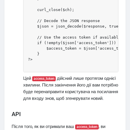
    curl_close($ch);

    // Decode the JSON response

    $json = json_decode($response, true);

    // Use the access token if available

    if (!empty($json['access_token'])) {

        $access_token = $json['access_token'
    }

?>

Цей
дійсний лише протягом однієї
access_token
хвилини. Після закінчення його дії вам потрібно
буде перенаправити користувача на посилання
для входу знов, щоб згенерувати новий.
API
Після того, як ви отримали ваш
, ви
access_token