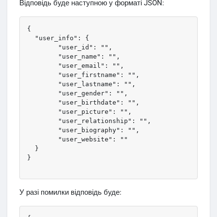
Відповідь буде наступною у форматі JSON:
{

  "user_info": {

	"user_id": "",

	"user_name": "",

	"user_email": "",

	"user_firstname": "",

	"user_lastname": "",

	"user_gender": "",

	"user_birthdate": "",

	"user_picture": "",

	"user_relationship": "",

	"user_biography": "",

	"user_website": ""

  }

}

У разі помилки відповідь буде: