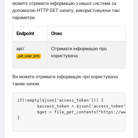
можете отримати інформацію з нашої системи за
допомогою HTTP GET запиту, використовуючи такі
параметри.
Endpoint
Опис
api/
Отримати інформацію про
користувача
get_user_info
Ви можете отримати інформацію про користувача
таким чином:
if(!empty($json['access_token'])) {

	$access_token = $json['access_token']; // your access token

	$get = file_get_contents("https://www.fankolo.com/api/get_user_info?access_token=$access_token");

}
