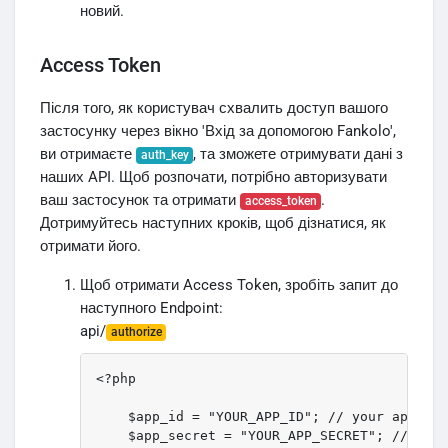
новий.
Access Token
Після того, як користувач схвалить доступ вашого
застосунку через вікно 'Вхід за допомогою Fankolo',
ви отримаєте
, та зможете отримувати дані з
auth_key
наших API. Щоб розпочати, потрібно авторизувати
ваш застосунок та отримати
.
access_token
Дотримуйтесь наступних кроків, щоб дізнатися, як
отримати його.
Щоб отримати Access Token, зробіть запит до
наступного Endpoint:
api/
authorize
<?php

    $app_id = "YOUR_APP_ID"; // your app id

    $app_secret = "YOUR_APP_SECRET"; // your