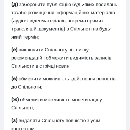
(д)
заборонити публікацію будь-яких посилань
та\або розміщення інформаційних матеріалів
(аудіо- і відеоматеріалів, зокрема прямих
трансляцій, документів) в Спільноті на будь-
який термін;
(е)
виключити Спільноту зі списку
рекомендацій і обмежити видимість записів
Спільноти в стрічці новин;
(є)
обмежити можливість здійснення репостів
до Спільноти;
(ж)
обмежити можливість монетизації у
Спільноті;
(з)
видаляти Спільноту повністю з усім
контентом.