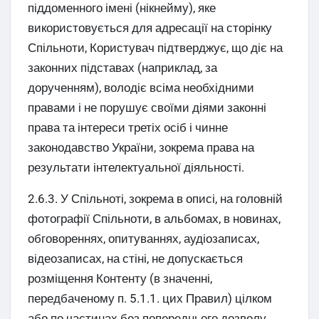
піддоменного імені (нікнейму), яке
використовується для адресації на сторінку
Спільноти, Користувач підтверджує, що діє на
законних підставах (наприклад, за
дорученням), володіє всіма необхідними
правами і не порушує своїми діями законні
права та інтереси третіх осіб і чинне
законодавство України, зокрема права на
результати інтелектуальної діяльності.
2.6.3. У Спільноті, зокрема в описі, на головній
фотографії Спільноти, в альбомах, в новинах,
обговореннях, опитуваннях, аудіозаписах,
відеозаписах, на стіні, не допускається
розміщення Контенту (в значенні,
передбаченому п. 5.1.1. цих Правил) цілком
або по частинах без попереднього дозволу