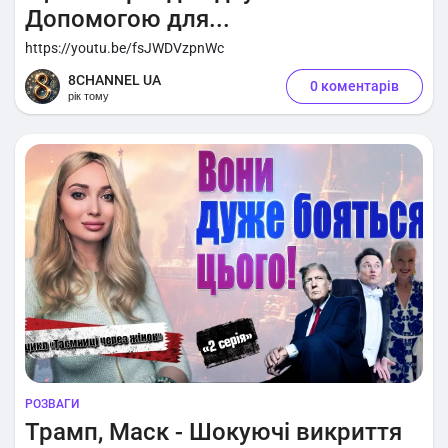
Допомогою для...
https://youtu.be/fsJWDVzpnWc
8CHANNEL UA
0 коментарів
рік тому
РОЗВАГИ
Трамп, Маск - Шокуючі викриття