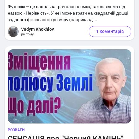
Футошікі — це настільна гра-головоломка, також відома під
назвою «Нерівність». У неї можна грати на квадратній дошці
заданого фіксованого розміру (наприклад,...
Vadym Khokhlov
1 коментарів
рік тому
РОЗВАГИ
СЕНСАЦІЯ про "Чорний КАМІНЬ"