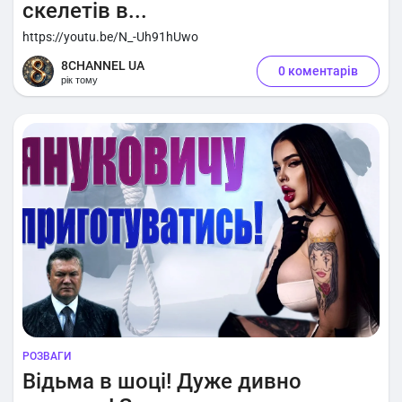
скелетів в...
https://youtu.be/N_-Uh91hUwo
8CHANNEL UA
0 коментарів
рік тому
РОЗВАГИ
Відьма в шоці! Дуже дивно