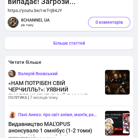
випадає! Загрози...
https://youtu.be/I-wT-rj84JY
8CHANNEL UA
0 коментарів
рік тому
Більше статтей
Читати більше
Валерій Яновський
«НАМ ПОТРІБЕН СВІЙ
ЧЕРЧИЛЛЬ?»: УЯВНИЙ
ЕКСПЕРИМЕНТ, ЯКИЙ ВАМ НЕ
|
7 місяців тому
ПОЛІТИКА
СПОДОБАЄТЬСЯ
Пані Анеко: про світ аніме, манґи, ранобе та ще чогось
Видавництво MAL'OPUS
анонсувало 1 омнібус (1-2 томи)
манґи «Убивця гоблінів»