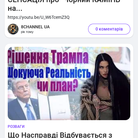
на...
https://youtu.be/U_W6TcemZ3Q
8CHANNEL UA
0 коментарів
рік тому
РОЗВАГИ
Що Насправді Відбувається з