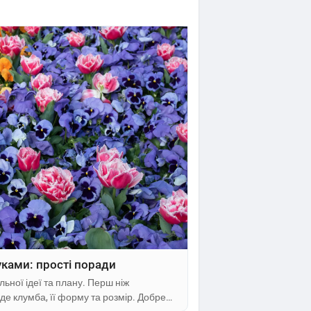
уками: прості поради
ьної ідеї та плану. Перш ніж
де клумба, її форму та розмір. Добре