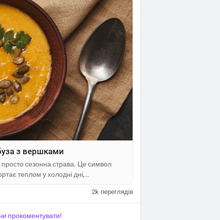
рбуза з вершками
ж просто сезонна страва. Це символ
ртає теплом у холодні дні,
та приклад того, що прості інгредієнти
2k
переглядів
нарія зробила цю страву популярною у
нною:...
я чи прокоментувати!