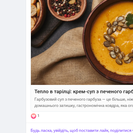
Тепло в тарілці: крем-суп з печеного га
Гарбузовий суп з печеного гарбуза — це більше, ні
домашнього затишку, гастрономічна ковдра, яка ого
універсальна основа для кулінарних експериментів 
1
можуть давати вишуканий результат. Сучасна кулі
всьому світі, але справжня магія залишається незмі
Будь ласка, увійдіть, щоб поставити лайк, поділитис