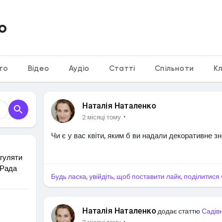
о
то
Відео
Аудіо
Статті
Спільноти
К
Наталія Наталенко
·
2 місяці тому
Чи є у вас квіти, яким б ви надали декоративне з
гуляти
 Рада
Будь ласка, увійдіть, щоб поставити лайк, поділитис
Наталія Наталенко
додає статтю
Садів