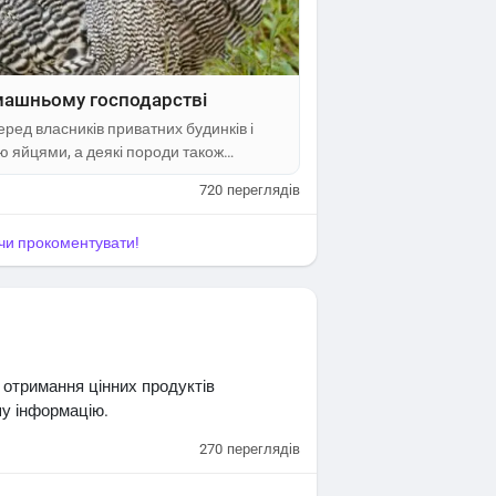
машньому господарстві
ед власників приватних будинків і
ю яйцями, а деякі породи також
 продуктивності птиці важливо створити
720
переглядів
рчування та регулярно доглядати за
омашньому...
я чи прокоментувати!
я отримання цінних продуктів
шу інформацію.
270
переглядів