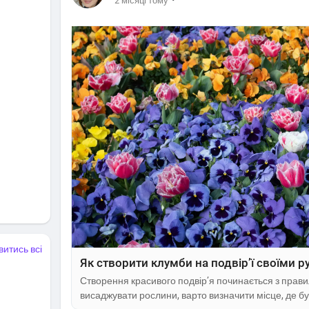
·
2 місяці тому
витись всі
Як створити клумби на подвір’ї своїми р
Створення красивого подвір’я починається з правил
висаджувати рослини, варто визначити місце, де бу