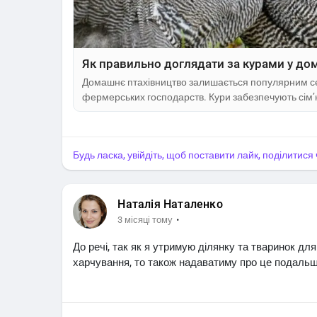
Як правильно доглядати за курами у до
Домашнє птахівництво залишається популярним сер
фермерських господарств. Кури забезпечують сім’
вирощують для отримання м’яса. Проте для гарної
правильні умови утримання, забезпечити якісне ха
курником. Вибір породи курей Першим кроком у д
Будь ласка, увійдіть, щоб поставити лайк, поділитис
Наталія Наталенко
·
3 місяці тому
До речі, так як я утримую ділянку та тваринок дл
харчування, то також надаватиму про це подаль