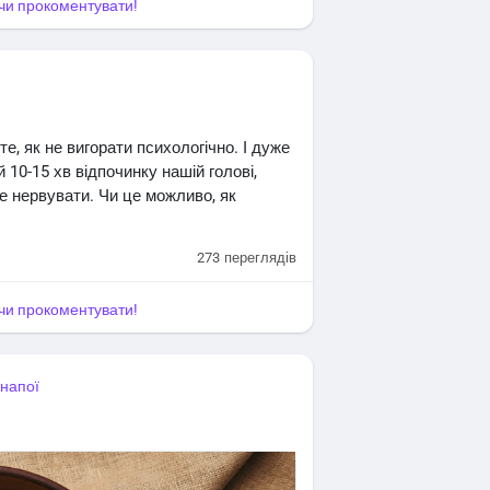
я чи прокоментувати!
е, як не вигорати психологічно. І дуже
10-15 хв відпочинку нашій голові,
не нервувати. Чи це можливо, як
273
переглядів
я чи прокоментувати!
 напої