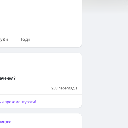
луби
Події
начення?
283
переглядів
я чи прокоментувати!
ництво