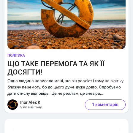
ПОЛІТИКА
ЩО ТАКЕ ПЕРЕМОГА ТА ЯК ЇЇ
ДОСЯГТИ!
Одна людина написала мені, що він реаліст і тому не віріть у
ближчу перемогу, бо до цього дуже-дуже довго. Спробуємо
дати стислу відповідь. Це не реалізм, це зневіра,...
Ihor Alex K
1 коментарів
5 місяців тому