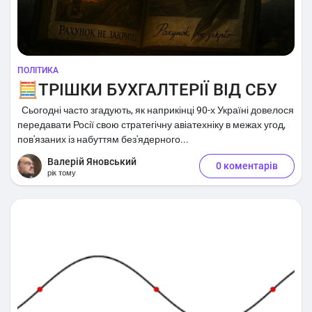
ПОЛІТИКА
🧮ТРІШКИ БУХГАЛТЕРІЇ ВІД СБУ
Сьогодні часто згадують, як наприкінці 90-х Україні довелося
передавати Росії свою стратегічну авіатехніку в межах угод,
пов'язаних із набуттям без'ядерного...
Валерій Яновський
0 коментарів
рік тому