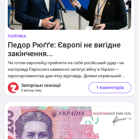
ПОЛІТИКА
Педор Рюґґе: Європі не вигідне
закінчення...
Чи готові європейці прийняти на себе російський удар і чи
насправді Євросоюз навмисно затягує війну в Україні —
європарламентар дав чітку відповідь. Днями норвезький...
Запорізькі сенсації
1 коментарів
3 місяці тому