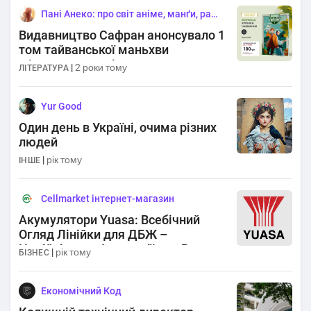
Пані Анеко: про світ аніме, манґи, ранобе та ще чогось
Видавництво Сафран анонсувало 1
том тайванської маньхви
«Формоза: хроніки чаювання»
|
2 роки тому
ЛІТЕРАТУРА
Yur Good
Один день в Україні, очима різних
людей
|
рік тому
ІНШЕ
Cellmarket інтернет-магазин
Акумулятори Yuasa: Всебічний
Огляд Лінійки для ДБЖ –
Надійність та Інновації для Вашого
|
рік тому
БІЗНЕС
Безперебійного Живлення
Економічний Код