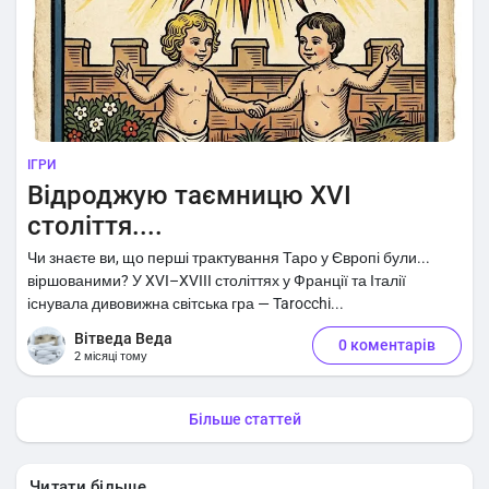
ІГРИ
Відроджую таємницю XVI
століття....
Чи знаєте ви, що перші трактування Таро у Європі були...
віршованими? У XVI–XVIII століттях у Франції та Італії
існувала дивовижна світська гра — Tarocchi...
Вітведа Веда
0 коментарів
2 місяці тому
Більше статтей
Читати більше