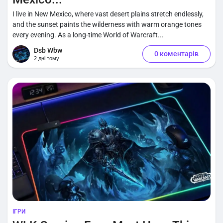
I live in New Mexico, where vast desert plains stretch endlessly,
and the sunset paints the wilderness with warm orange tones
every evening. As a long-time World of Warcraft...
Dsb Wbw
0 коментарів
2 дні тому
ІГРИ