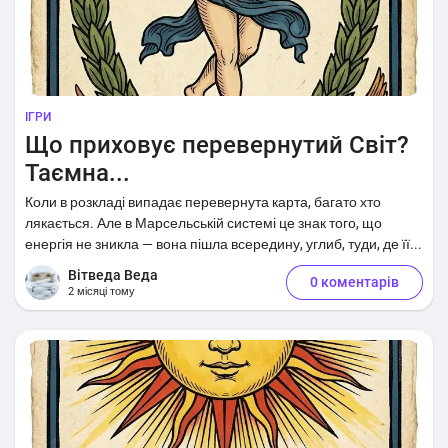
ІГРИ
Що приховує перевернутий Світ?
Таємна...
Коли в розкладі випадає перевернута карта, багато хто
лякається. Але в Марсельській системі це знак того, що
енергія не зникла — вона пішла всередину, углиб, туди, де її...
Вітведа Веда
0 коментарів
2 місяці тому