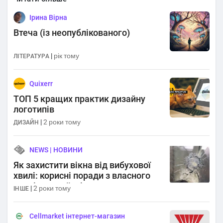
Ірина Вірна
Втеча (із неопублікованого)
|
рік тому
ЛІТЕРАТУРА
Quixerr
ТОП 5 кращих практик дизайну
логотипів
|
2 роки тому
ДИЗАЙН
NEWS | НОВИНИ
Як захистити вікна від вибухової
хвилі: корисні поради з власного
досвіду українців
|
2 роки тому
ІНШЕ
Cellmarket інтернет-магазин