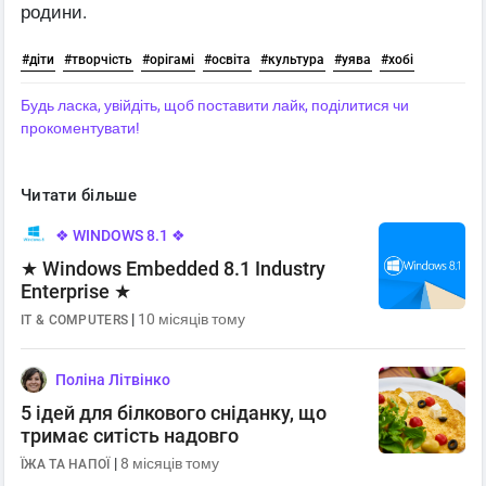
родини.
#діти
#творчість
#орігамі
#освіта
#культура
#уява
#хобі
Будь ласка, увійдіть, щоб поставити лайк, поділитися чи
прокоментувати!
Читати більше
❖ WINDOWS 8.1 ❖
★ Windows Embedded 8.1 Industry
Enterprise ★
|
10 місяців тому
IT & COMPUTERS
Поліна Літвінко
5 ідей для білкового сніданку, що
тримає ситість надовго
|
8 місяців тому
ЇЖА ТА НАПОЇ