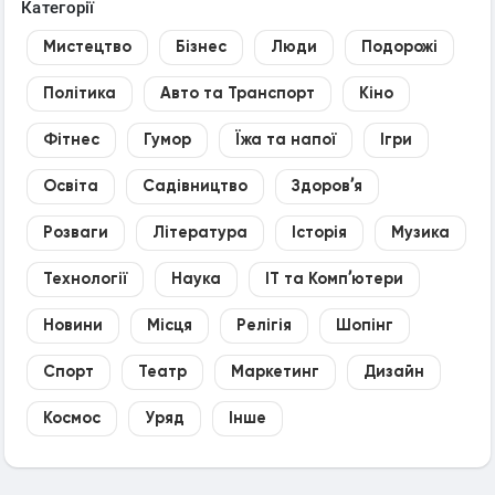
Категорії
Мистецтво
Бізнес
Люди
Подорожі
Політика
Авто та Транспорт
Кіно
Фітнес
Гумор
Їжа та напої
Ігри
Освіта
Садівництво
Здоровʼя
Розваги
Література
Історія
Музика
Технології
Наука
IT та Компʼютери
Новини
Місця
Релігія
Шопінг
Спорт
Театр
Маркетинг
Дизайн
Космос
Уряд
Інше