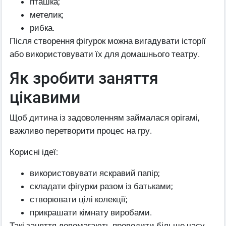
пташка;
метелик;
рибка.
Після створення фігурок можна вигадувати історії
або використовувати їх для домашнього театру.
Як зробити заняття
цікавими
Щоб дитина із задоволенням займалася орігамі,
важливо перетворити процес на гру.
Корисні ідеї:
використовувати яскравий папір;
складати фігурки разом із батьками;
створювати цілі колекції;
прикрашати кімнату виробами.
Такі заняття допомагають проводити більше часу