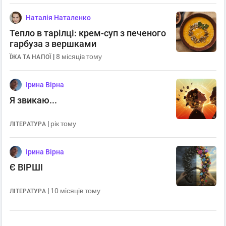
Наталія Наталенко
Тепло в тарілці: крем-суп з печеного
гарбуза з вершками
|
8 місяців тому
ЇЖА ТА НАПОЇ
Ірина Вірна
Я звикаю...
|
рік тому
ЛІТЕРАТУРА
Ірина Вірна
Є ВІРШІ
|
10 місяців тому
ЛІТЕРАТУРА