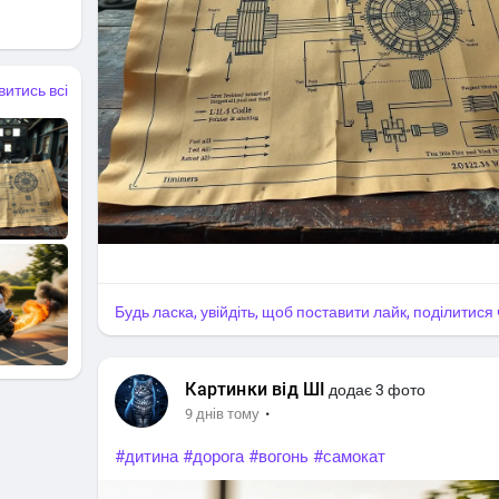
витись всі
Будь ласка, увійдіть, щоб поставити лайк, поділитис
Картинки від ШІ
додає 3 фото
·
9 днів тому
#дитина
#дорога
#вогонь
#самокат