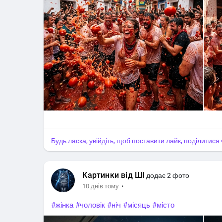
Будь ласка, увійдіть, щоб поставити лайк, поділитис
Картинки від ШІ
додає 2 фото
·
10 днів тому
#жінка
#чоловік
#ніч
#місяць
#місто