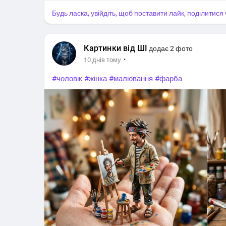
Будь ласка, увійдіть, щоб поставити лайк, поділитис
Картинки від ШІ
додає 2 фото
·
10 днів тому
#чоловік
#жінка
#малювання
#фарба