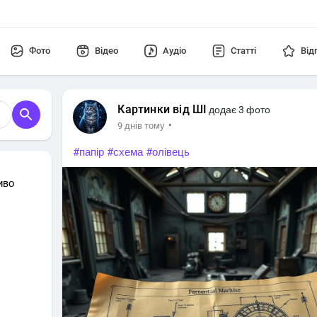
Фото
Відео
Аудіо
Статті
Від
Картинки від ШІ
додає 3 фото
·
9 днів тому
#папір
#схема
#олівець
иво