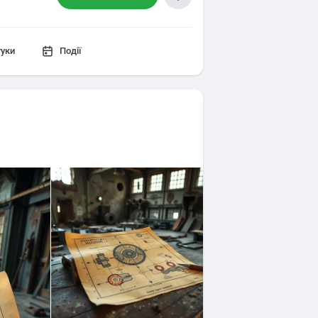
гуки
Події