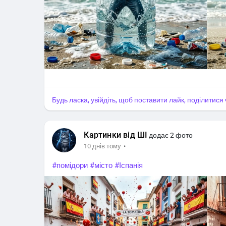
Будь ласка, увійдіть, щоб поставити лайк, поділитис
Картинки від ШІ
додає 2 фото
·
10 днів тому
#помідори
#місто
#Іспанія