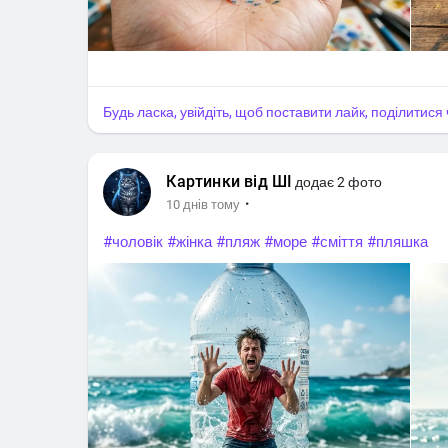
Будь ласка, увійдіть, щоб поставити лайк, поділитис
Картинки від ШІ
додає 2 фото
·
10 днів тому
#чоловік
#жінка
#пляж
#море
#сміття
#пляшка