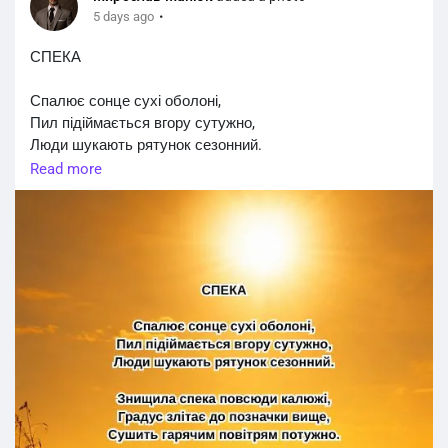
·
5 days ago
СПЕКА
Спалює сонце сухі оболоні,
Пил підіймається вгору сутужно,
Люди шукають рятунок сезонний.
Read more
Знищила спека повсюди калюжі,
Градус злітає до позначки вище,
Сушить гарячим повітрям потужно.
Сухість у погребі як на горищі,
Трави згорають щоденно на полі,
Смажить проміння усі пасовища.
Часом важким у пекучім полоні
Мріють усі про значну прохолоду,
Жити стає неможливо без волі.