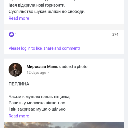
Ідея відкрила нові горизонти,
Суспільство шукає шляхи до свободи.
Read more
Великий поет пробивається фронтом,
Його заповіти ведуть крізь століття,
1
274
Культура цвіте з цим надбанням синхронно.
Please log in to like, share and comment!
Словесне багатство, воно монолітне,
Мудрець прокладає стежки у майбутнє,
Зникає навколо недобра еліта.
Мирослав Манюк
added a photo
·
12 days ago
Духовне служіння стає незабутнім,
Письменник будує міцні барикади,
ПЕРЛИНА
Знання залишаються світлом відчутним.
Часом в мушлю падає піщинка,
Франко підіймає потужні ескадри,
Ранить у молюска ніжне тіло
Епоха міняє застиглі закони,
І він закриває мушлю щільно.
Знамення руйнує зірок міріади.
Read more
Вже молюск не буде жити вільно,
Засвідчена спадщина більше не стогне.
Він собою огортає дрібку