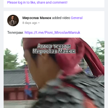
Please log in to like, share and comment!
Мирослав Манюк
added video
General
·
8 days ago
Телеграм:
https://t.me/Pisni_MiroslavManiuk