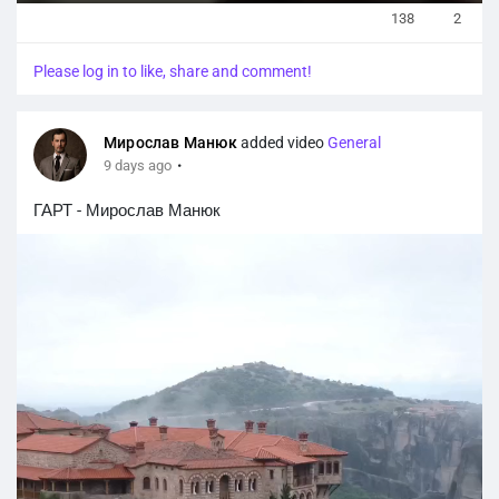
P
U
F
138
2
l
n
u
a
m
l
Please log in to like, share and comment!
y
u
l
t
s
e
c
Мирослав Манюк
added video
General
r
·
9 days ago
e
e
ГАРТ - Мирослав Манюк
n