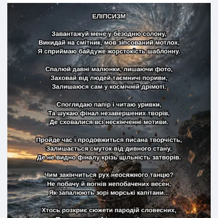
Спалюй давні малюнки, лишаючи фото,
Заховай від людей таємничі пориви,
Залишаюся сам у космічній дрімоті.
Споглядаю папір і читаю уривки,
Та шукаю фінал незавершених творів,
Де сховалися всі нескінченні мотиви.
Пройде час і продовжиться писана творчість,
Залишається смуток від дивного стану,
Де не видно фіналу крізь щільність затворів.
Чим закінчиться рух неосяжного танцю?
Не побачу й вогнів непобачених весен,
Як запалюють зорі морські капітани...
Хтось розкриє сюжети пародій словесних,
Прочитає сувій історичної драми,
Де мій слід у потоці зруйнує ровесник.
Не дізнаюсь, на жаль, про майбутнє без рамок,