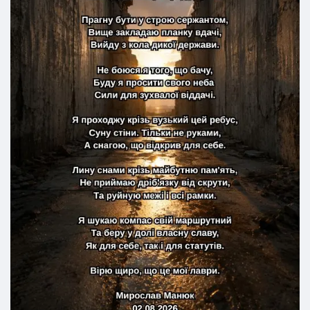
Буду я просити свого неба
Сили для зухвалої віддачі.
Я проходжу крізь вузький цей ребус,
Суну стіни. Тільки не руками,
А снагою, що відкрив для себе.
Лину снами крізь майбутню пам'ять,
Не приймаю дріб'язку від скрути,
Та руйную межі і всі рамки.
Я шукаю компас свій маршрутний
Та беру у долі власну славу,
Як для себе, так і для статутів.
Вірю щиро, що це мої лаври.
Мирослав Манюк
02.08.2026