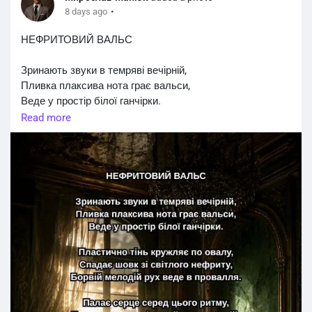
·
8 days ago
📌 Учасникам конкурсу заборонено деанонити свої
НЕФРИТОВИЙ ВАЛЬС
конкурсні вірші до завершення голосування та
оголошення результатів.
Зринають звуки в темряві вечірній,
Пливка плаксива нота грає вальси,
Щоб стати учасником, потрібно приєднатися до
Веде у простір білої ганчірки.
спільноти, ось посилання:
Read more
https://t.me/ LncrkWjG2dgzYjYy
Пластично тінь кружляє по овалу,
Спадає шовк зі світлого нефриту,
Умови участі — у гілці «КОНКУРС».
Борвій мелодій рух веде в провалля.
Приєднуйтесь! Перемагайте!
Палає серце серед цього ритму,
Творіть та гроші заробляйте! ✨
Тремтить у спині дикий жар мелодій,
Відкривши подих жвавих колоритів.
Легке торкання на паркеті лоджій
Розкриє сутність буйного натхнення,
Змиваючи всі сумніви походжень.