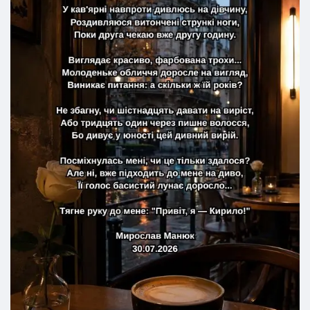
Не збагну, чи шістнадцять давати на виріст,
Або тридцять один через пишне волосся,
Бо дивує у юності цей дивний вирій.
Посміхнулась мені, чи це тільки здалося?
Але ні, вже підходить до мене на диво,
Її голос басистий лунає доросло...
Тягне руку до мене: "Привіт, я — Кирило!"
Мирослав Манюк
30.07.2026