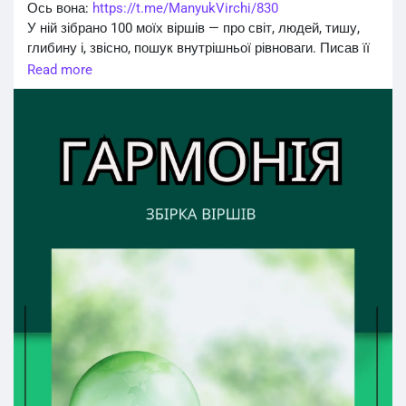
Ось вона:
https://t.me/ManyukVirchi/830
У ній зібрано 100 моїх віршів — про світ, людей, тишу,
глибину і, звісно, пошук внутрішньої рівноваги. Писав її
серцем, добираючи кожен рядок, ніби ноту в пісні душі.
Read more
Дякую, що ви поруч 💬 Чекаю на ваші враження.
З повагою — Мирослав Манюк ✍️
#поезія
#збіркаГармонія
#ПоетиІнтернету