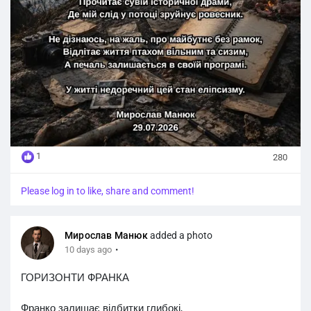
Відлітає життя птахом вільним та сизим,
А печаль залишається в своїй програмі.
У житті недоречний цей стан еліпсизму.
Мирослав Манюк
29.07.2026
1
280
Please log in to like, share and comment!
Мирослав Манюк
added a photo
·
10 days ago
ГОРИЗОНТИ ФРАНКА
Франко залишає відбитки глибокі,