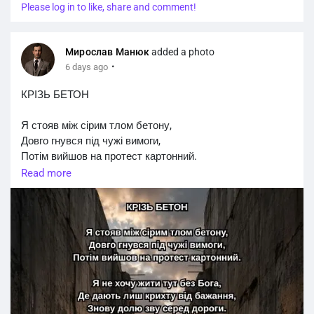
Please log in to like, share and comment!
Мирослав Манюк
added a photo
·
6 days ago
КРІЗЬ БЕТОН
Я стояв між сірим тлом бетону,
Довго гнувся під чужі вимоги,
Потім вийшов на протест картонний.
Read more
Я не хочу жити тут без Бога,
Де дають лиш крихту від бажання,
Знову долю зву серед дороги.
Прагну бути у строю сержантом,
Вище закладаю планку вдачі,
Вийду з кола дикої держави.
Не боюся я того, що бачу,