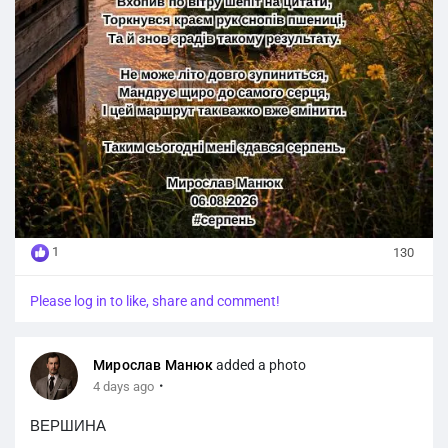
Не може літо довго зупиниться,
Мандрує щиро до самого серця,
І цей маршрут так важко вже змінити.
Таким сьогодні мені здався серпень.
Мирослав Манюк
06.08.2026
#серпень
1
130
Please log in to like, share and comment!
Мирослав Манюк
added a photo
·
4 days ago
ВЕРШИНА