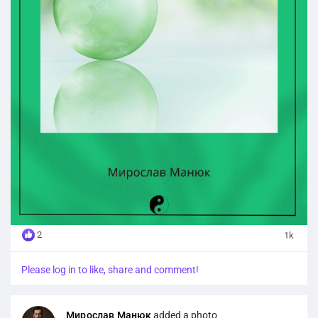
2
1k
Please log in to like, share and comment!
Мирослав Манюк
added a photo