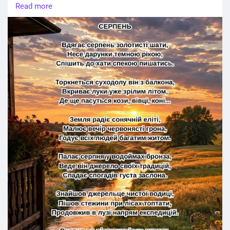
Read more
Торкнеться суходолу він з балкона,
Вкриває луки уже зрілим літом,
Де ще пасуться кози, вівці, коні...
Земля радіє сонячній еліті,
Малює вечір червонясті грона,
Годує всіх людей багатим житом.
Палає серпня у водоймах бронза,
Веде він джерело своїх традицій,
Спадає спогадів густа заслона.
Знайшов джерельце чистої водиці,
Пішов стежини при лісах топтати,
Продовжив в лузі напрям експедицій.
Вхопив по вітру шепіт на цитати,
Торкнувся краєм рук снопів пшениці,
Та й знов зрадів такому результату.