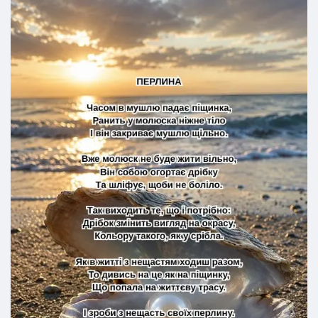
Та шліфує, щоби не боліло.
Мирослав Манюк
28.07.2026
Так виходить те, що і потрібно:
Дрібок змінить вигляд на окрасу,
Кольору такого, як у срібла.
Як в житті з нещастям ходиш разом,
То дивись на це як на піщинку,
Що попала на життєву трасу.
І зроби з нещасть своїх перлину.
Мирослав Манюк
27.07.2026