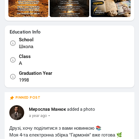
Education Info
School
Школа
Class
А
Graduation Year
1998
PINNED POST
Мирослав Манюк
added a photo
·
a year ago
Друзі, хочу поділитися з вами новинкою 📚
Моя 4-та електронна збірка "Гармонія" вже готова 🌿