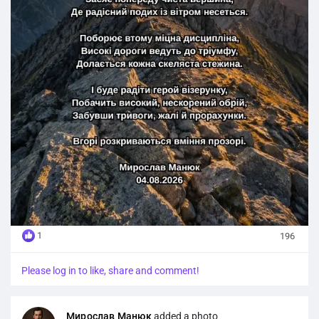
І буде радіти герой візерунку,
Побачить високий, нескорений обрій,
Забувши тривоги, жалі й прорахунки.
Вгорі розкриваються вміння прозорі.
Мирослав Манюк
04.08.2026
1
196
Please log in to like, share and comment!
Мирослав Манюк
added a photo