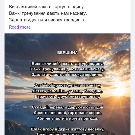
Виснажливий захват гартує людину,
Важкі тренування дають нам наснагу,
Здолати удасться високу твердиню.
Read more
Слабкі обирають упасти в канаву,
Летять непомітно у темну безодню,
Втрачають у русі життєву повагу.
Складні перевали дарують сьогодні
Досягнення нові, гартоване серце,
Аби не упасти в яруги пригоди.
Шлях вгору відкриє життєву веселку,
Засяє попереду чиста вершина,
Де радісний подих із вітром несеться.
Поборює втому міцна дисципліна,
Високі дороги ведуть до тріумфу,
Долається кожна скеляста стежина.