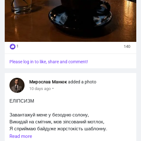
1
140
Please log in to like, share and comment!
Мирослав Манюк
added a photo
·
10 days ago
ЕЛІПСИЗМ
Завантажуй мене у безодню солону,
Викидай на смітник, мов зіпсований мотлох,
Я сприймаю байдуже жорстокість шаблонну.
Read more