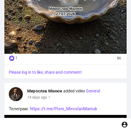
1
86
Please log in to like, share and comment!
Мирослав Манюк
added video
General
·
14 days ago
Телеграм:
https://t.me/Pisni_MiroslavManiuk