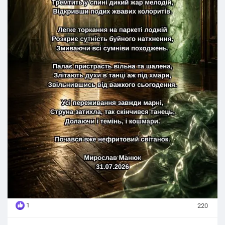
Палає пристрасть вільна та шалена,
Злітають духи в танці аж під хмари,
Звільнившись від важкого сьогодення.
Усі переживання завжди марні,
Струна затихла, так скінчився танець,
Долаючи і темінь, і кошмари.
Почався вже нефритовий світанок.
Мирослав Манюк
31.07.2026
1
220