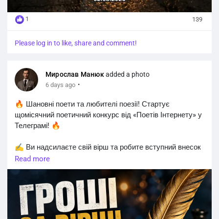
1
139
Please log in to like, share and comment!
Мирослав Манюк
added a photo
·
6 days ago
🔥 Шановні поети та любителі поезії! Стартує
щомісячний поетичний конкурс від «Поетів Інтернету» у
Телеграмі! 🔥
✍️ Ви надсилаєте свій вірш та робите вступний внесок
від 100 грн.
Read more
❗️ До участі приймаються лише нові вірші, які раніше
ніде не були опубліковані.
🏆 Переможця обирають читачі своїми реакціями!