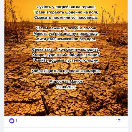
Спека така — хоч скачи у колодязь,
Хмари, куди ж ви поділися, хмари?
Вмийте дощами пустелю голодну.
Хай закінчиться ця спека кошмарна.
Мирослав Манюк
03.08.2026
1
171