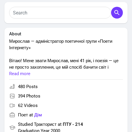
About
Мирослав — адміністратор поетичної групи «Поети
Інтернету»
Вітаю! Мене звати Мирослав, мені 41 рік, і поезія — це
не просто захоплення, це мій спосіб бачити світ і
ділитися ним з іншими.
Read more
📝 Пишу вірші, експериментую з формами та ритмами.
480 Posts
Для мене вірш — це більше ніж набір рим, це
394 Photos
можливість відчути найпотаємніше й передати це
62 Videos
словом.
Поет at
Дім
📚 Добре розбираюся в поезії, від класики до сучасних
Studied Тракторист at
ПТУ - 214
авторів, і завжди радий поділитися своїми знаннями чи
Graduation Year 2000