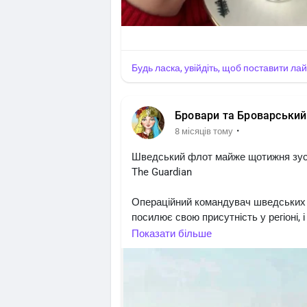
Будь ласка, увійдіть, щоб поставити ла
Бровари та Броварський
·
8 місяців тому
Шведський флот майже щотижня зустр
Тhe Guardian
Операційний командувач шведських 
посилює свою присутність у регіоні,
звичайною частиною служби.
Показати більше
Він також звернув увагу на «тіньови
запуску дронів.