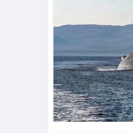
Тіньовий флот сам по собі не є пря
наші країни з точки зору безпеки.
#Новини_звідусіль
#Новини_news
#w
@news @world_news
#news
#news_f