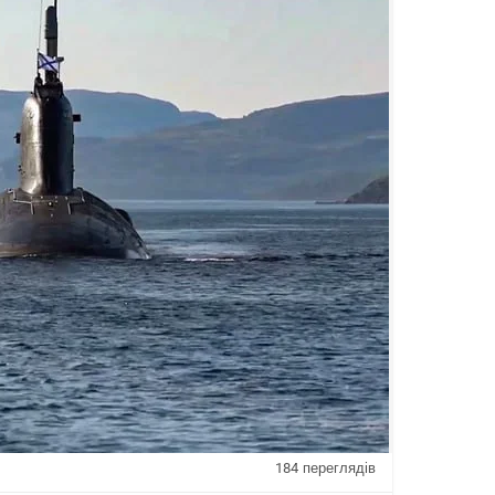
мою військовою загрозою, але може впливати на
orld_news
#interesting_news
@interesting_news
rom_around_the_world
184
переглядів