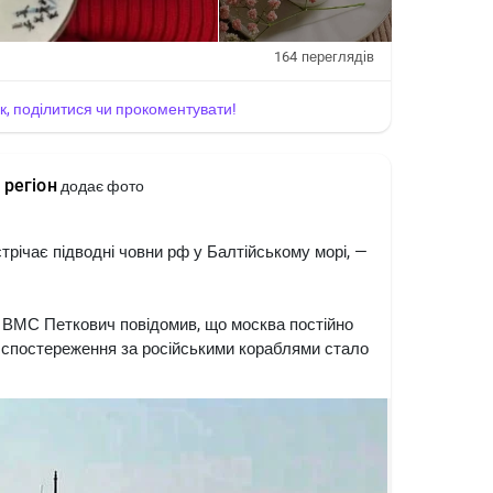
164
переглядів
йк, поділитися чи прокоментувати!
 регіон
додає фото
ічає підводні човни рф у Балтійському морі, —
ВМС Петкович повідомив, що москва постійно
 і спостереження за російськими кораблями стало
й флот» рф, який може використовуватися для