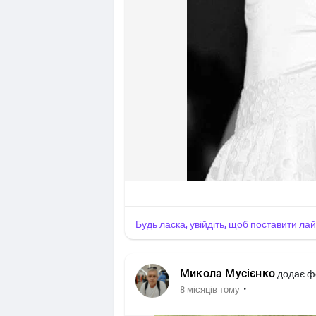
Будь ласка, увійдіть, щоб поставити ла
Микола Мусієнко
додає ф
·
8 місяців тому