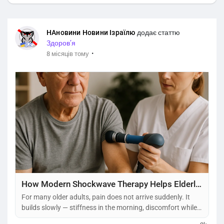
НАновини Новини Ізраїлю
додає статтю
Здоровʼя
·
8 місяців тому
How Modern Shockwave Therapy Helps Elderly Patients in Israel
For many older adults, pain does not arrive suddenly. It
builds slowly — stiffness in the morning, discomfort while
walking, aching joints after simple daily tasks. Over time,