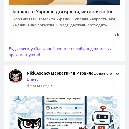
Ізраїль та Україна: дві країни, які значно ближчі одна до одної, ніж здається
Порівнювати Ізраїль та Україну — справа непроста, але
надзвичайно показова. Обидві держави проходять
через складні історичні випробування, воюють за
5k
власне майбутнє та формують унікальний шлях
розвитку. Саме тому інтерес до теми «новини Ізраїля» й
Будь ласка, увійдіть, щоб поставити лайк, поділитися чи
українсько-ізраїльських взаємин стрімко зростає.
прокоментувати!
Детальні матеріали про ці процеси можна знайти на
головній сторінці української...
Nikk.Agency маркетинг в Израиле
додає статтю
Бізнес
·
4 місяці тому