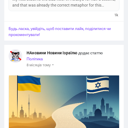
and that was already the correct metaphor for this
conversation. If the room is too sticky — too many mixed
1k
expectations, too much fake bravado — your party in Israel
goes cringe before the first set even starts. I was standing
Будь ласка, увійдіть, щоб поставити лайк, поділитися чи
near the edge of the stage, counting beats under my
прокоментувати!
breath, while the two of them argued about...
НАновини Новини Ізраїлю
додає статтю
Політика
·
8 місяців тому