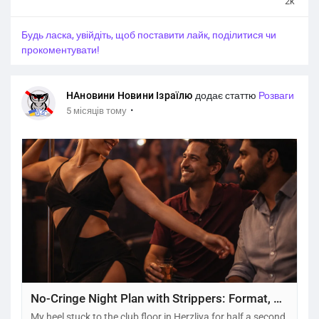
2k
pain becomes a constant companion, often accepted as
“normal for age.” In Israel, however, modern pain clinics
Будь ласка, увійдіть, щоб поставити лайк, поділитися чи
increasingly challenge this assumption, offering non-
прокоментувати!
surgical solutions that help elderly...
НАновини Новини Ізраїлю
додає статтю
Розваги
·
5 місяців тому
No-Cringe Night Plan with Strippers: Format, Audience, and Timing for a GoParty in Israel Birthday
My heel stuck to the club floor in Herzliya for half a second,