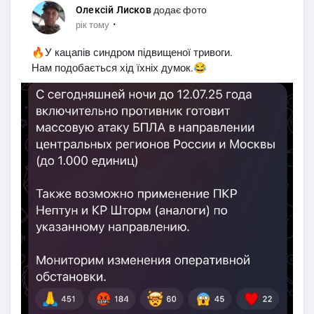
Олексій Лисков
додає фото
·
рік тому
🔥У кацапів синдром підвищеної тривоги.
Нам подобається хід їхніх думок.😂