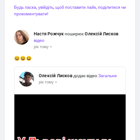
a
і
в
Будь ласка, увійдіть, щоб поставити лайк, поділитися чи
y
м
е
прокоментувати!
к
с
н
ь
у
е
Настя Рожчук
поширює
Олексій Лисков
т
к
відео
и
р
·
рік тому
з
а
😆😆😆
в
н
у
к
Олексій Лисков
додає відео
Загальне
·
рік тому