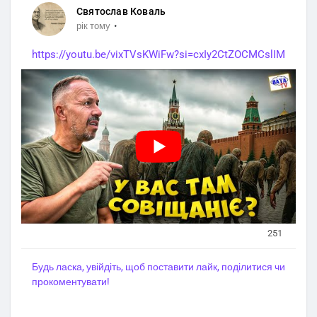
у
е
Святослав Коваль
т
к
·
рік тому
и
р
https://youtu.be/vixTVsKWiFw?si=cxIy2CtZOCMCslIM
з
а
в
н
у
к
251
Будь ласка, увійдіть, щоб поставити лайк, поділитися чи
прокоментувати!