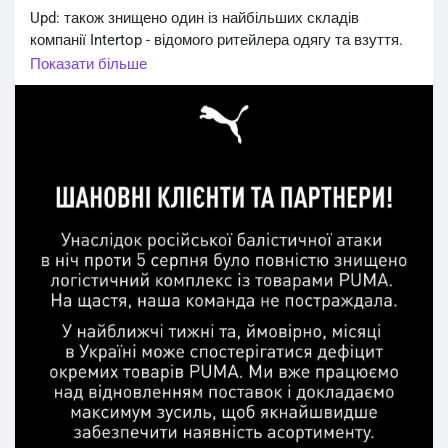
Upd: також знищено один із найбільших складів
компанії Intertop - відомого ритейлера одягу та взуття.
#Новини_Україна
#Новини_news_війна
Показати більше
#Russian_Ukrainian
#News_Ukraine
#Новини
#Новини_news
#Ukrainian_news
#жертви_війни