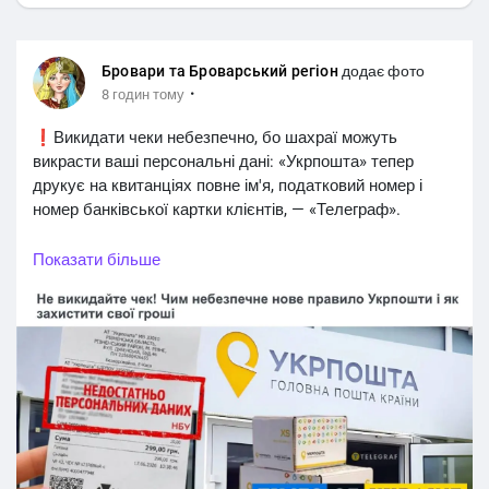
Бровари та Броварський регіон
додає фото
·
8 годин тому
❗️Викидати чеки небезпечно, бо шахраї можуть
викрасти ваші персональні дані: «Укрпошта» тепер
друкує на квитанціях повне ім'я, податковий номер і
номер банківської картки клієнтів, — «Телеграф».
Без цієї інформації не можна ні отримати пенсію, ні
Показати більше
надіслати посилку.
#Україна
#Новини_України
@News
#News_Ukraine
#Ukraine
@Ukrainian_news
#Українські_новини
@Українські_новини