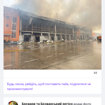
LIQUI MOLY — це провідний німецький бренд моторних
олив, мастильних матеріалів та автохімії.
#Новини_Україна
#Новини_news_війна
#Russian_Ukrainian
#News_Ukraine
#Новини
#Новини_news
#Ukrainian_news
#жертви_війни
84
Будь ласка, увійдіть, щоб поставити лайк, поділитися чи
прокоментувати!
Бровари та Броварський регіон
додає фото