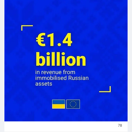
Загалом знерухомлені російські активи в ЄС принесли
€8 млрд прибутку.
#Україна
#Новини_України
@News
#News_Ukraine
#Ukraine
@Ukrainian_news
#Українські_новини
@Українські_новини
78