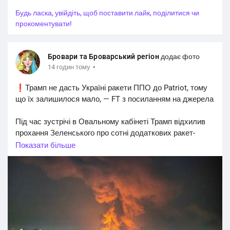
Будь ласка, увійдіть, щоб поставити лайк, поділитися чи
прокоментувати!
Бровари та Броварський регіон
додає фото
·
14 годин тому
❗️Трамп не дасть Україні ракети ППО до Patriot, тому
що їх залишилося мало, — FT з посиланням на джерела
Під час зустрічі в Овальному кабінеті Трамп відхилив
прохання Зеленського про сотні додаткових ракет-
перехоплювачів Patriot.
Показати більше
Трамп заявив, що вони необхідні для захисту
американських активів на Близькому Сході та в країнах
Перської затоки.
➡️ Ще 31 липня ЗМІ писали, що Зеленському не
вдалося домовитися про надходження пакету ППО.