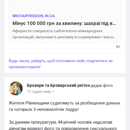
BROVARYREGION.IN.UA
Мінус 100 000 грн за хвилину: шахраї під виглядом Червоного Хреста крадуть гроші з карток
Аферисти створюють сайти-клони міжнародних
організацій, запускають рекламу в соцмережах і масово
розсилають фішингові посилання через месенджери.
91
Лише на Полтавщині за останні тижні люди втратили
сотні тисяч гривень. Повідомлення в Telegram:
Будь ласка, увійдіть, щоб поставити лайк, поділитися чи
«Червоний Хрест нараховує матеріальну допомогу —
прокоментувати!
перейдіть
Бровари та Броварський регіон
додає фото
·
11 годин тому
Жителя Рівненщини судитимуть за розбещення доньки
та чотирьох її неповнолітніх подруг
За даними прокуратури, 44-річний чоловік надсилав
дівчатам відверті фото та повідомлення сексуального