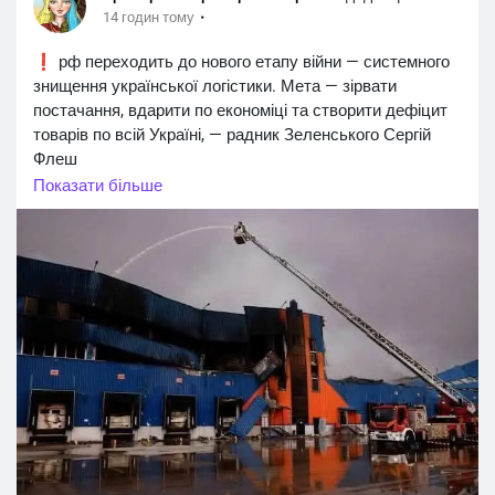
·
14 годин тому
❗️ рф переходить до нового етапу війни — системного
знищення української логістики. Мета — зірвати
постачання, вдарити по економіці та створити дефіцит
товарів по всій Україні, — радник Зеленського Сергій
Флеш
Показати більше
📍росія здатна запускати по Україні близько 100
балістичних ракет щомісяця.
📍Після ударів по логістичних центрах ROZETKA,
«Епіцентру», «Нової пошти», складах продуктових
мереж і виробничих підприємствах атаки на цивільну
логістику продовжаться.
📍Мета таких ударів — руйнування логістики, зрив
постачання товарів, ускладнення роботи бізнесу,
розрив логістичних ланцюгів і створення дефіциту
окремих товарів.
📍Для вибору цілей використовуються відкриті дані
про розташування великих логістичних об'єктів, а також