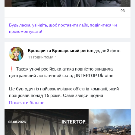
93
Будь ласка, увійдіть, щоб поставити лайк, поділитися чи
прокоментувати!
Бровари та Броварський регіон
додає 3 фото
·
11 годин тому
❗️ Також уночі російська атака повністю знищила
центральний логістичний склад INTERTOP Ukraine
Це був один із найважливіших об'єктів компанії, який
працював понад 15 років. Саме звідси щодня
відправляли тисячі посилок покупцям по всій країні.
Показати більше
#Новини_Україна
#Новини_news_війна
#Russian_Ukrainian
#News_Ukraine
#Новини
#Новини_news
#Ukrainian_news
#жертви_війни