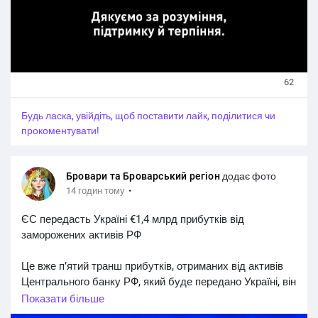
62
Будь ласка, увійдіть, щоб поставити лайк, поділитися чи
прокоментувати!
Бровари та Броварський регіон
додає фото
·
14 годин тому
ЄС передасть Україні €1,4 млрд прибутків від
заморожених активів РФ
Це вже п’ятий транш прибутків, отриманих від активів
Центрального банку РФ, який буде передано Україні, він
охоплює доходи, накопичені в першій половині 2026
Показати більше
року. Попередній транш був переданий у березні.