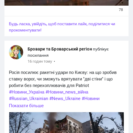
агентура, яка збирає інформацію про рух транспорту та
роботу підприємств.
78
📍Українському бізнесу необхідно розосереджувати
склади, не концентрувати великі автопарки в одному
Будь ласка, увійдіть, щоб поставити лайк, поділитися чи
місці, використовувати менші складські приміщення та
прокоментувати!
диверсифікувати логістику.
📍Перебудова логістичних ланцюгів стає питанням
збереження роботи підприємств в умовах системних
Бровари та Броварський регіон
публікує
атак на економічну та логістичну інфраструктуру
посилання
України.
·
16 годин тому
#Новини_Україна
#Новини_news_війна
Росія посилює ракетні удари по Києву: на що зробив
#Russian_Ukrainian
#News_Ukraine
#Новини
ставку ворог, чи зможуть врятувати "дві стіни" і що
#Новини_news
#Ukrainian_news
#жертви_війни
робити без перехоплювачів для Patriot
#Новини_Україна
#Новини_news_війна
#Russian_Ukrainian
#News_Ukraine
#Новини
#Новини_news
Показати більше
#Ukrainian_news
https://brovaryregion.in.ua/?p=50298