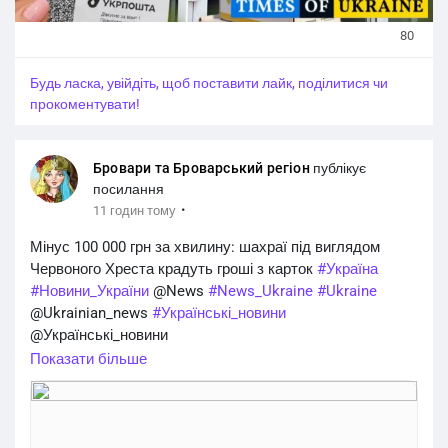
80
Будь ласка, увійдіть, щоб поставити лайк, поділитися чи
прокоментувати!
Бровари та Броварський регіон
публікує
посилання
·
11 годин тому
Мінус 100 000 грн за хвилину: шахраї під виглядом
Червоного Хреста крадуть гроші з карток
#Україна
#Новини_України
@News
#News_Ukraine
#Ukraine
@Ukrainian_news
#Українські_новини
@Українські_новини
#кримінал
https://brovaryregion.in.ua/?p=50301
Показати більше