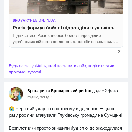
BROVARYREGION.IN.UA
Росія формує бойові підрозділи з українських військовополонених – ISW
Підписатися Росія створює бойові підрозділи з
українських військовополонених, які нібито висловили
бажання воювати на боці країни-агресорки. Окупанти
21
оголосили про створення нової бригади
спецпризначення, до складу якої увійшли полонені
Будь ласка, увійдіть, щоб поставити лайк, поділитися чи
українські військові та колишні бійці, які, за твердженням
прокоментувати!
РФ,
Бровари та Броварський регіон
додає 2 фото
·
годину тому
😭 Черговий удар по поштовому відділенню — цього
разу росіяни атакували Глухівську громаду на Сумщині
Безпілотники просто знищили будівлю, де знаходилася