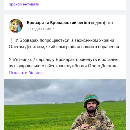
прокоментувати!
Бровари та Броварський регіон
додає фото
·
11 годин тому
🕯 У Броварах попрощаються із захисником України
Олегом Десятком, який помер після важкого поранення.
У п'ятницю, 7 серпня, у Броварах проведуть в останню
путь українського військовослужбовця Олега Десятка.
Солдат служив майстром екіпажу безпілотних
Показати більше
авіаційних комплексів у підрозділі ударних БпАК. Після
отриманого бойового поранення він проходив лікування
у медичному закладі Німеччини, однак 15 липня 2026
року його серце зупинилося.
Церемонія прощання розпочнеться 7 серпня о 10:00 на
Майдані Свободи у Броварах. О 10:30 у храмі Покрови
Пресвятої Богородиці (вул. Героїв України, 22А)
відбудеться чин відспівування.