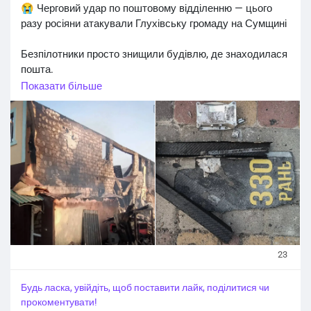
😭 Черговий удар по поштовому відділенню — цього
разу росіяни атакували Глухівську громаду на Сумщині
Безпілотники просто знищили будівлю, де знаходилася
пошта.
Показати більше
На щастя, за попередніми даними, минулося без
постраждалих.
Фото: Сумська ОВА
#Новини_Україна
#Новини_news_війна
#Russian_Ukrainian
#News_Ukraine
#Новини
#Новини_news
#Ukrainian_news
#жертви_війни
23
Будь ласка, увійдіть, щоб поставити лайк, поділитися чи
прокоментувати!