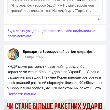
"Я не хочу бути героєм України – Не цінує героїв моя
країна!" – це слова з пісні "Не хочу" гурту "Тартак",
записаної на початку нульових. Пісня стала одним із
57
лейтмотивів Помаранчевої революції, бо в ній був увесь
біль за тих, хто докладав зусиль для побудови
Будь ласка, увійдіть, щоб поставити лайк, поділитися чи
незалежності України, але не отримував г
прокоментувати!
Бровари та Броварський регіон
додає фото
·
11 годин тому
КНДР може розгорнути ракетний підрозділ біля
кордону: чи стане більше ударів по Україні? — Україна
За даними розвідки, Північна Корея вперше розгортає в
росії власний ракетний підрозділ: близько 90 військових
у Воронезькій області, до 120 балістичних ракет і шість
пускових установок у складі російської ракетної
Показати більше
бригади.
❔ Навіщо КНДР відправляє власний підрозділ у росію?