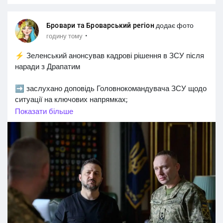
Бровари та Броварський регіон
додає фото
·
годину тому
⚡️ Зеленський анонсував кадрові рішення в ЗСУ після
наради з Драпатим
➡️ заслухано доповідь Головнокомандувача ЗСУ щодо
ситуації на ключових напрямках;
➡️ є чітке розуміння, як посилити оборону
Показати більше
Костянтинівки та Слов’янська;
➡️ тривають успішні операції з далекобійних санкцій
проти рф, зокрема відзначено результати по
Ярославському НПЗ;
➡️ триває активна робота з партнерами із США щодо
отримання ракет для систем антибалістики;
Посилення українського захисту є прямою інвестицією
у реальну дипломатію та примус путіна до миру.
#Новини_Україна
#Новини_news_війна