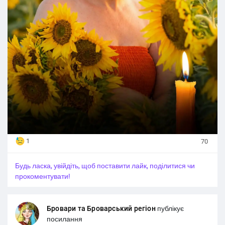
1
70
Будь ласка, увійдіть, щоб поставити лайк, поділитися чи
прокоментувати!
Бровари та Броварський регіон
публікує
посилання