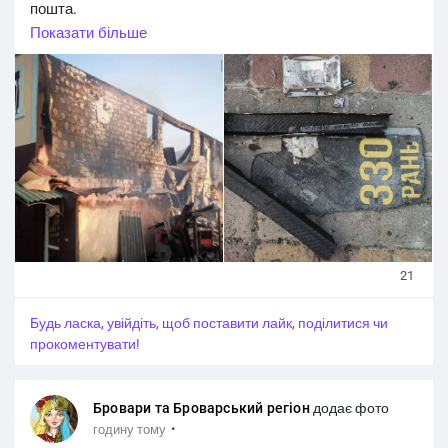
пошта.
Показати більше
На щастя, за попередніми даними, минулося без
постраждалих.
Фото: Сумська ОВА
#Новини_Україна
#Новини_news_війна
#Russian_Ukrainian
#News_Ukraine
#Новини
#Новини_news
#Ukrainian_news
#жертви_війни
21
Будь ласка, увійдіть, щоб поставити лайк, поділитися чи
прокоментувати!
Бровари та Броварський регіон
додає фото
·
годину тому