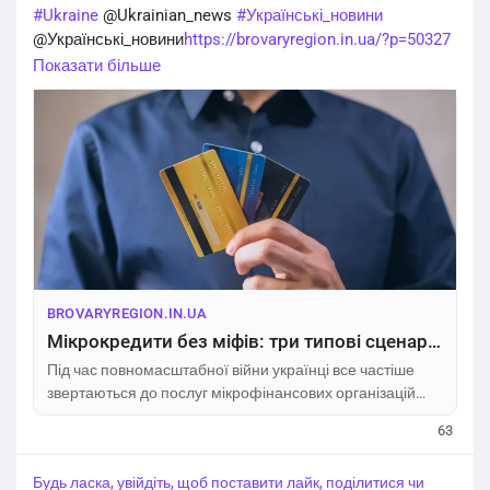
#Ukraine
@Ukrainian_news
#Українські_новини
@Українські_новини
https://brovaryregion.in.ua/?p=50327
Показати більше
BROVARYREGION.IN.UA
Мікрокредити без міфів: три типові сценарії позичальника і план дій, щоб вберегти свої гроші
Під час повномасштабної війни українці все частіше
звертаються до послуг мікрофінансових організацій
(МФО) – з 2022 року кількість виданих мікропозик
63
зросла більш ніж на 3,3 млн. Але разом із тим суттєво
зросла і заборгованість позичальників. Але за цими
Будь ласка, увійдіть, щоб поставити лайк, поділитися чи
цифрами ховаються щоденні потреби громадян, я