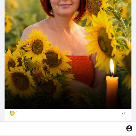
#Новини_Україна
#Новини_news_війна
#Russian_Ukrainian
#News_Ukraine
#Новини
#Новини_news
#Ukrainian_news
#жертви_війни
1
71
Будь ласка, увійдіть, щоб поставити лайк, поділитися чи
прокоментувати!