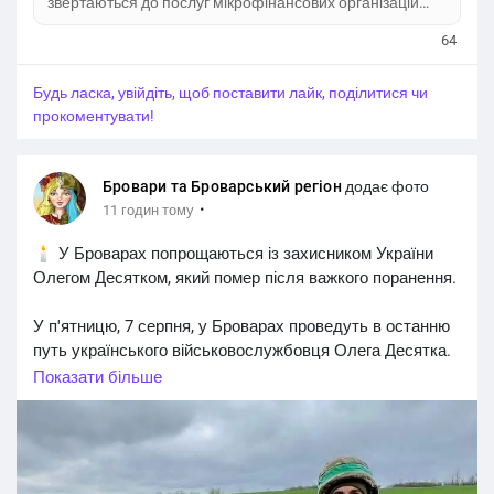
звертаються до послуг мікрофінансових організацій
(МФО) – з 2022 року кількість виданих мікропозик
64
зросла більш ніж на 3,3 млн. Але разом із тим суттєво
зросла і заборгованість позичальників. Але за цими
Будь ласка, увійдіть, щоб поставити лайк, поділитися чи
цифрами ховаються щоденні потреби громадян, я
прокоментувати!
Бровари та Броварський регіон
додає фото
·
11 годин тому
🕯 У Броварах попрощаються із захисником України
Олегом Десятком, який помер після важкого поранення.
У п'ятницю, 7 серпня, у Броварах проведуть в останню
путь українського військовослужбовця Олега Десятка.
Солдат служив майстром екіпажу безпілотних
Показати більше
авіаційних комплексів у підрозділі ударних БпАК. Після
отриманого бойового поранення він проходив лікування
у медичному закладі Німеччини, однак 15 липня 2026
року його серце зупинилося.