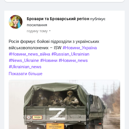
Бровари та Броварський регіон
публікує
посилання
·
годину тому
Росія формує бойові підрозділи з українських
військовополонених – ISW
#Новини_Україна
#Новини_news_війна
#Russian_Ukrainian
#News_Ukraine
#Новини
#Новини_news
#Ukrainian_news
#жертви_війни
https://brovaryregion.in.ua/?p=50330
Показати більше