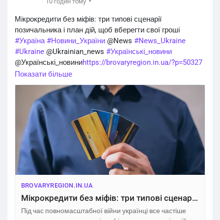
·
10 годин тому
Мікрокредити без міфів: три типові сценарії
позичальника і план дій, щоб вберегти свої гроші
#Україна
#Новини_України
@News
#News_Ukraine
#Ukraine
@Ukrainian_news
#Українські_новини
@Українські_новини
https://brovaryregion.in.ua/?p=50327
Показати більше
BROVARYREGION.IN.UA
Мікрокредити без міфів: три типові сценарії позичальника і план дій, щоб вберегти свої гроші
Під час повномасштабної війни українці все частіше