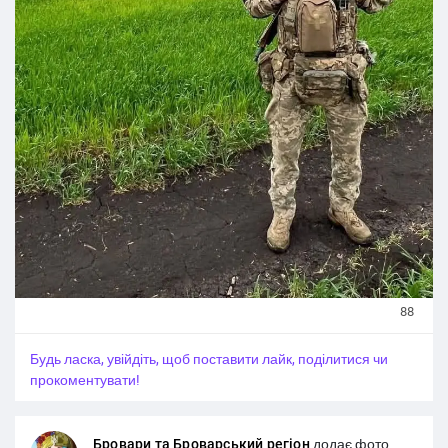
Поховають Героя на Алеї Слави (вул. Олега Онікієнка,
136) у Броварах.
Щирі співчуття рідним, близьким і побратимам Олега
Десятка. Вічна пам'ять і шана Захиснику України.
#Новини_Україна
#Новини_news_війна
#Russian_Ukrainian
#News_Ukraine
#Новини
#Новини_news
#Ukrainian_news
#жертви_війни
88
Будь ласка, увійдіть, щоб поставити лайк, поділитися чи
прокоментувати!
Бровари та Броварський регіон
додає фото