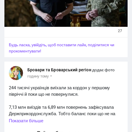
#Russian_Ukrainian
#News_Ukraine
#Новини
#Новини_news
#Ukrainian_news
27
Будь ласка, увійдіть, щоб поставити лайк, поділитися чи
прокоментувати!
Бровари та Броварський регіон
додає фото
·
годину тому
244 тисячі українців виїхали за кордон у першому
півріччі й поки що не повернулися.
7,13 млн виїздів та 6,89 млн повернень зафіксувала
Держприкордонслужба. Тобто баланс поки що не на
користь повернень - майже такий самий, як і торік.
Показати більше