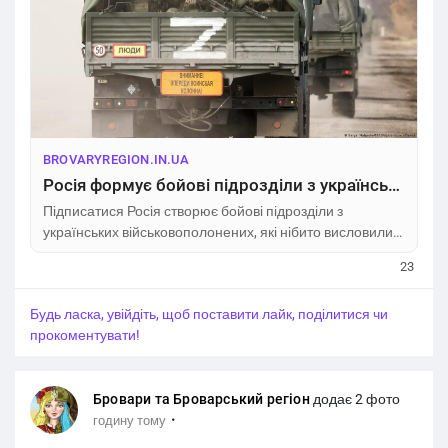
BROVARYREGION.IN.UA
Росія формує бойові підрозділи з українських військовополонених – ISW
Підписатися Росія створює бойові підрозділи з
українських військовополонених, які нібито висловили
бажання воювати на боці країни-агресорки. Окупанти
23
оголосили про створення нової бригади
спецпризначення, до складу якої увійшли полонені
Будь ласка, увійдіть, щоб поставити лайк, поділитися чи
українські військові та колишні бійці, які, за твердженням
прокоментувати!
РФ,
Бровари та Броварський регіон
додає 2 фото
·
годину тому