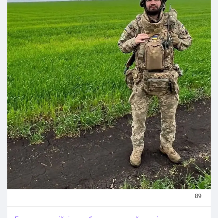
Церемонія прощання розпочнеться 7 серпня о 10:00 на
Майдані Свободи у Броварах. О 10:30 у храмі Покрови
Пресвятої Богородиці (вул. Героїв України, 22А)
відбудеться чин відспівування.
Поховають Героя на Алеї Слави (вул. Олега Онікієнка,
136) у Броварах.
Щирі співчуття рідним, близьким і побратимам Олега
Десятка. Вічна пам'ять і шана Захиснику України.
#Новини_Україна
#Новини_news_війна
#Russian_Ukrainian
#News_Ukraine
#Новини
#Новини_news
#Ukrainian_news
#жертви_війни
89