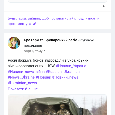
перехоплювачів до зими.
Міністерству оборони передбачені законодавством
46
#Новини_Україна
#Новини_news_війна
відомості про громадян, інформація про яких має бути
#Russian_Ukrainian
#News_Ukraine
#Новини
внесена до Єдиного державного реєстру
#Новини_news
#Ukrainian_news
Будь ласка, увійдіть, щоб поставити лайк, поділитися чи
військовозобов'язаних «Оберіг». Про це повідомляє
прокоментувати!
«Главком» із посил
Бровари та Броварський регіон
публікує
посилання
·
годину тому
Росія формує бойові підрозділи з українських
військовополонених – ISW
#Новини_Україна
#Новини_news_війна
#Russian_Ukrainian
#News_Ukraine
#Новини
#Новини_news
#Ukrainian_news
#жертви_війни
https://brovaryregion.in.ua/?p=50330
Показати більше