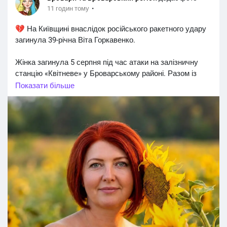
·
11 годин тому
💔 На Київщині внаслідок російського ракетного удару
загинула 39-річна Віта Горкавенко.
Жінка загинула 5 серпня під час атаки на залізничну
станцію «Квітневе» у Броварському районі. Разом із
нею російський удар забрав життя ще семи людей.
Показати більше
Віта Горкавенко проживала в селі Степові Хутори,
працювала на складі в селі Квітневе та виховувала
двох дітей — доньку й сина.
9 серпня їй мало виповнитися 40 років…
🕯️ Щирі співчуття рідним і близьким. Світла пам’ять.
#Новини_Україна
#Новини_news_війна
#Russian_Ukrainian
#News_Ukraine
#Новини
#Новини_news
#Ukrainian_news
#жертви_війни