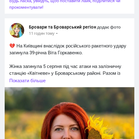
Будь ласка, увійдіть, щоб поставити лайк, поділитися чи
прокоментувати!
Бровари та Броварський регіон
додає фото
·
11 годин тому
💔 На Київщині внаслідок російського ракетного удару
загинула 39-річна Віта Горкавенко.
Жінка загинула 5 серпня під час атаки на залізничну
станцію «Квітневе» у Броварському районі. Разом із
нею російський удар забрав життя ще семи людей.
Показати більше
Віта Горкавенко проживала в селі Степові Хутори,
працювала на складі в селі Квітневе та виховувала
двох дітей — доньку й сина.
9 серпня їй мало виповнитися 40 років…
🕯️ Щирі співчуття рідним і близьким. Світла пам’ять.