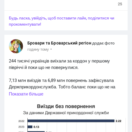
25
Будь ласка, увійдіть, щоб поставити лайк, поділитися чи
прокоментувати!
Бровари та Броварський регіон
додає фото
·
годину тому
244 тисячі українців виїхали за кордон у першому
півріччі й поки що не повернулися.
7,13 млн виїздів та 6,89 млн повернень зафіксувала
Держприкордонслужба. Тобто баланс поки що не на
користь повернень - майже такий самий, як і торік.
Показати більше
Втім варто зважати, що сезон відпусток у розпалі: 3,17
млн перетинів припали лише на червень. Схоже, сезон
валіз, відпусток і "на пару тижнів" офіційно відкрито -
саме червень дав майже всю різницю між виїздами та