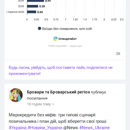
поверненнями.
16,2 млн перетинів кордону загалом зафіксували за пів
року. 86% із них - це українці.
#Україна
#Новини_України
@News
#News_Ukraine
#Ukraine
@Ukrainian_news
#Українські_новини
@Українські_новини
26
Будь ласка, увійдіть, щоб поставити лайк, поділитися чи
прокоментувати!
Бровари та Броварський регіон
публікує
посилання
·
10 годин тому
Мікрокредити без міфів: три типові сценарії
позичальника і план дій, щоб вберегти свої гроші
#Україна
#Новини_України
@News
#News_Ukraine