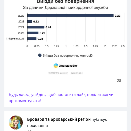
Втім варто зважати, що сезон відпусток у розпалі: 3,17
млн перетинів припали лише на червень. Схоже, сезон
валіз, відпусток і "на пару тижнів" офіційно відкрито -
саме червень дав майже всю різницю між виїздами та
поверненнями.
16,2 млн перетинів кордону загалом зафіксували за пів
року. 86% із них - це українці.
#Україна
#Новини_України
@News
#News_Ukraine
#Ukraine
@Ukrainian_news
#Українські_новини
@Українські_новини
28
Будь ласка, увійдіть, щоб поставити лайк, поділитися чи
прокоментувати!
Бровари та Броварський регіон
публікує
посилання