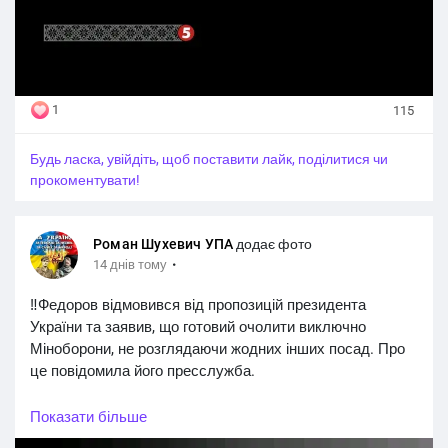
1
115
Будь ласка, увійдіть, щоб поставити лайк, поділитися чи
прокоментувати!
Роман Шухевич УПА
додає фото
·
14 днів тому
‼️Федоров відмовився від пропозицій президента
України та заявив, що готовий очолити виключно
Міноборони, не розглядаючи жодних інших посад. Про
це повідомила його пресслужба.
Федоров пояснив це тим, що сьогодні на хід війни
Показати більше
реально впливають лише президент, міністр оборони та