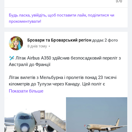
370
Будь ласка, увійдіть, щоб поставити лайк, поділитися чи
прокоментувати!
Бровари та Броварський регіон
додає 2 фото
·
8 днів тому
🛩 Літак Airbus A350 здійснив безпосадковий переліт з
Австралії до Франції
Літак вилетів з Мельбурна і пролетів понад 23 тисячі
кілометрів до Тулузи через Канаду. Цей політ є
частиною двомісячної програми тестувань.
Показати більше
За інформацією Flightradar24, цей рейс став другим
найвідстежуванішим у світі в той день — його в
реальному часі спостерігали 3,5 мільйона людей.
#Новини_звідусіль
#Новини_news
#world_news
#interesting_news
@interesting_news @news