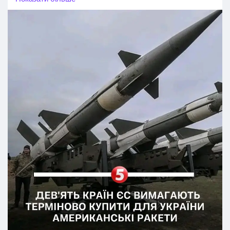
Польща та країни Балтії звернулися з листом до Каї
Каллас та Андрюса Кубілюса. Вони закликають не
чекати аналізу європейського ринку, а використати
винятки й негайно придбати у США дефіцитні ракети
PAC-3, AIM-120, ATACMS та HARM. Міністри
наголошують, що європейська промисловість не здатна
закрити ці потреби вчасно, а зволікання коштує
людських життів.