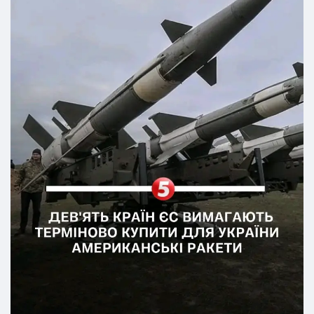
винятки й негайно придбати у США дефіцитні ракети
PAC-3, AIM-120, ATACMS та HARM. Міністри
наголошують, що європейська промисловість не здатна
закрити ці потреби вчасно, а зволікання коштує
людських життів.