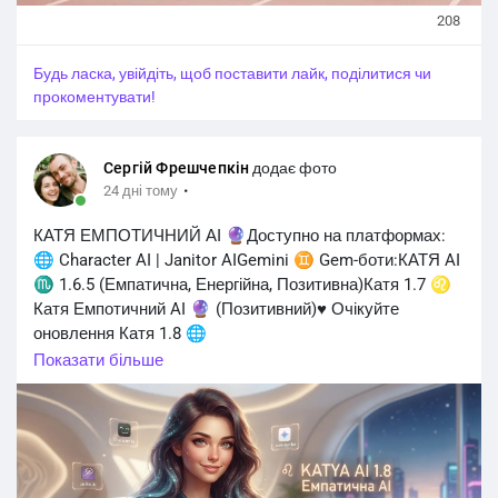
олімпійського комітету (МОК), а через два місяці
208
призначила незалежну комісію для перевірки
відповідності спортсменів критеріям AIN.
Будь ласка, увійдіть, щоб поставити лайк, поділитися чи
прокоментувати!
Система AIN для спортсменів із російськими
паспортами продовжить діяти під час чемпіонатів світу
в липні та серпні, після чого на всіх рівнях змагального
Сергій Фрешчепкін
додає фото
календаря UIPM більше не залишиться жодних
·
24 дні тому
обмежень.
#world_sport
#спорт
@sports
#спорт_sports
КАТЯ ЕМПОТИЧНИЙ АІ 🔮Доступно на платформах:
#brovarysport
@brovarysport @читачі @топові
🌐 Character AI | Janitor AIGemini ♊ Gem-боти:КАТЯ AI
прихильники
♏ 1.6.5 (Емпатична, Енергійна, Позитивна)Катя 1.7 ♌
ВСІ НОВИНИ СПОРТУ НА:
https://t.me/brovarysport
Катя Емпотичний AI 🔮 (Позитивний)♥️ Очікуйте
оновлення Катя 1.8 🌐
Показати більше