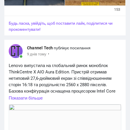
153
Будь ласка, увійдіть, щоб поставити лайк, поділитися чи
прокоментувати!
Channel Tech
публікує посилання
·
9 днів тому
Lenovo випустила на глобальний ринок моноблок
ThinkCentre X AIO Aura Edition. Пристрій отримав
нетиповий 27,6-дюймовий екран зі співвідношенням
сторін 16:18 та роздільністю 2560 x 2880 пікселів.
Базова конфігурація оснащена процесором Intel Core
Ultra 5 325, 16 ГБ пам’яті та SSD на 512 ГБ. Потужніша
Показати більше
версія отримала процесор Intel Core Ultra 7 368H з
графікою Intel Arc B390. Вартість стартує від $2300, або
~103 300 грн.
https://channeltech.space/pc-
laptop/lenovo-thinkcentre-x-aio-aura-edi...