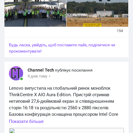
@world_news
#news
#news_from_around_the_world
154
Будь ласка, увійдіть, щоб поставити лайк, поділитися чи
прокоментувати!
Channel Tech
публікує посилання
·
9 днів тому
Lenovo випустила на глобальний ринок моноблок
ThinkCentre X AIO Aura Edition. Пристрій отримав
нетиповий 27,6-дюймовий екран зі співвідношенням
сторін 16:18 та роздільністю 2560 x 2880 пікселів.
Базова конфігурація оснащена процесором Intel Core
Ultra 5 325, 16 ГБ пам’яті та SSD на 512 ГБ. Потужніша
Показати більше
версія отримала процесор Intel Core Ultra 7 368H з