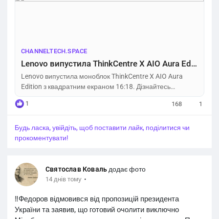
графікою Intel Arc B390. Вартість стартує від $2300, або
~103 300 грн.
https://channeltech.space/pc-
laptop/lenovo-thinkcentre-x-aio-aura-edi...
CHANNELTECH.SPACE
Lenovo випустила ThinkCentre X AIO Aura Edition: моноблок з квадратним екраном – Channel Tech
Lenovo випустила моноблок ThinkCentre X AIO Aura
Edition з квадратним екраном 16:18. Дізнайтесь
характеристики та ціну новинки.
1
168
1
Будь ласка, увійдіть, щоб поставити лайк, поділитися чи
прокоментувати!
Святослав Коваль
додає фото
·
14 днів тому
‼️Федоров відмовився від пропозицій президента
України та заявив, що готовий очолити виключно