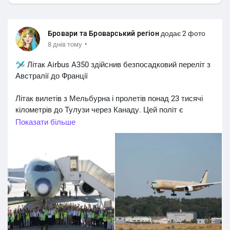
Бровари та Броварський регіон
додає 2 фото
·
8 днів тому
🛩 Літак Airbus A350 здійснив безпосадковий переліт з
Австралії до Франції
Літак вилетів з Мельбурна і пролетів понад 23 тисячі
кілометрів до Тулузи через Канаду. Цей політ є
частиною двомісячної програми тестувань.
Показати більше
За інформацією Flightradar24, цей рейс став другим
найвідстежуванішим у світі в той день — його в
реальному часі спостерігали 3,5 мільйона людей.
#Новини_звідусіль
#Новини_news
#world_news
#interesting_news
@interesting_news @news
@world_news
#news
#news_from_around_the_world