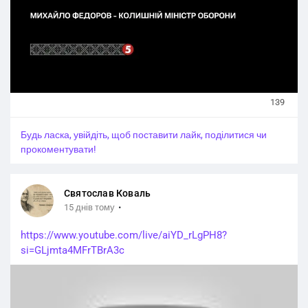
139
Будь ласка, увійдіть, щоб поставити лайк, поділитися чи
прокоментувати!
Святослав Коваль
·
15 днів тому
https://www.youtube.com/live/aiYD_rLgPH8?
si=GLjmta4MFrTBrA3c