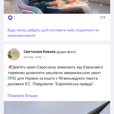
1
219
Будь ласка, увійдіть, щоб поставити лайк, поділитися чи
прокоментувати!
Святослав Коваль
додає фото
·
місяць тому
📌Девʼять країн Євросоюзу вимагають від Єврокомісії
терміново дозволити закупівлю американських ракет
ППО для України за кошти з 90-мільярдного пакета
допомоги ЄС. Повідомляє "Європейська правда".
👉Нідерланди, Німеччина, Фінляндія, Швеція, Данія,
Показати більше
Польща та країни Балтії звернулися з листом до Каї
Каллас та Андрюса Кубілюса. Вони закликають не
чекати аналізу європейського ринку, а використати