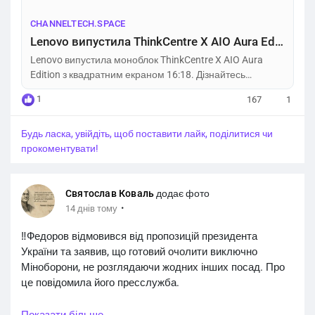
CHANNELTECH.SPACE
Lenovo випустила ThinkCentre X AIO Aura Edition: моноблок з квадратним екраном – Channel Tech
Lenovo випустила моноблок ThinkCentre X AIO Aura
Edition з квадратним екраном 16:18. Дізнайтесь
характеристики та ціну новинки.
1
167
1
Будь ласка, увійдіть, щоб поставити лайк, поділитися чи
прокоментувати!
Святослав Коваль
додає фото
·
14 днів тому
‼️Федоров відмовився від пропозицій президента
України та заявив, що готовий очолити виключно
Міноборони, не розглядаючи жодних інших посад. Про
це повідомила його пресслужба.
Федоров пояснив це тим, що сьогодні на хід війни