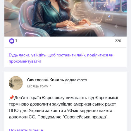
1
220
Будь ласка, увійдіть, щоб поставити лайк, поділитися чи
прокоментувати!
Святослав Коваль
додає фото
·
місяць тому
📌Девʼять країн Євросоюзу вимагають від Єврокомісії
терміново дозволити закупівлю американських ракет
ППО для України за кошти з 90-мільярдного пакета
допомоги ЄС. Повідомляє "Європейська правда".
👉Нідерланди, Німеччина, Фінляндія, Швеція, Данія,
Показати більше