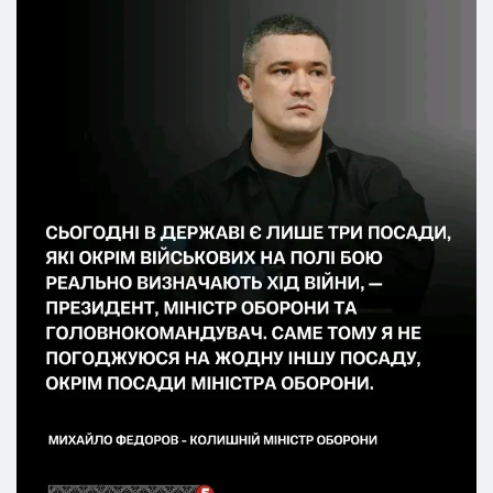
головнокомандувач.
👉За словами колишнього очільника відомства, будь-
який інший пост не дасть йому достатніх повноважень,
щоб остаточно викорінити корупцію в закупівлях,
завершити реформу армії та продовжити роботу над
планом AIR–LAND–ECONOMY, який його команда
запустила після приходу в міністерство в січні 2026
року.