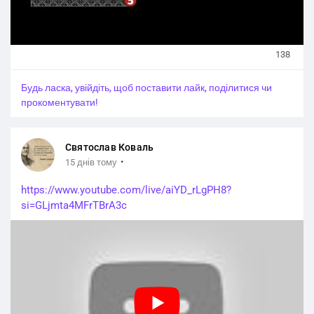
138
Будь ласка, увійдіть, щоб поставити лайк, поділитися чи
прокоментувати!
Святослав Коваль
·
15 днів тому
https://www.youtube.com/live/aiYD_rLgPH8?
si=GLjmta4MFrTBrA3c