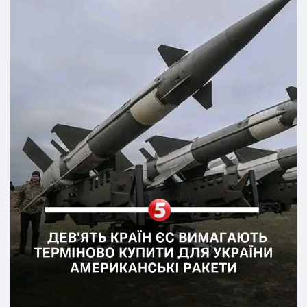
Каллас та Андрюса Кубілюса. Вони закликають не
чекати аналізу європейського ринку, а використати
винятки й негайно придбати у США дефіцитні ракети
PAC-3, AIM-120, ATACMS та HARM. Міністри
наголошують, що європейська промисловість не здатна
закрити ці потреби вчасно, а зволікання коштує
людських життів.