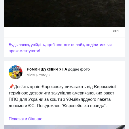
302
Будь ласка, увійдіть, щоб поставити лайк, поділитися чи
прокоментувати!
Роман Шухевич УПА
додає фото
·
місяць тому
📌Девʼять країн Євросоюзу вимагають від Єврокомісії
терміново дозволити закупівлю американських ракет
ППО для України за кошти з 90-мільярдного пакета
допомоги ЄС. Повідомляє "Європейська правда".
👉Нідерланди, Німеччина, Фінляндія, Швеція, Данія,
Показати більше
Польща та країни Балтії звернулися з листом до Каї