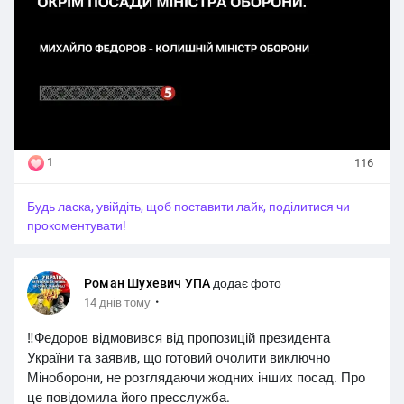
1
116
Будь ласка, увійдіть, щоб поставити лайк, поділитися чи
прокоментувати!
Роман Шухевич УПА
додає фото
·
14 днів тому
‼️Федоров відмовився від пропозицій президента
України та заявив, що готовий очолити виключно
Міноборони, не розглядаючи жодних інших посад. Про
це повідомила його пресслужба.