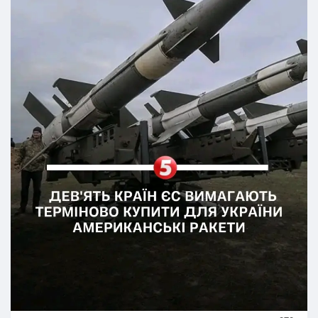
PAC-3, AIM-120, ATACMS та HARM. Міністри
наголошують, що європейська промисловість не здатна
закрити ці потреби вчасно, а зволікання коштує
людських життів.