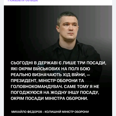
Показати більше
реально впливають лише президент, міністр оборони та
головнокомандувач.
👉За словами колишнього очільника відомства, будь-
який інший пост не дасть йому достатніх повноважень,
щоб остаточно викорінити корупцію в закупівлях,
завершити реформу армії та продовжити роботу над
планом AIR–LAND–ECONOMY, який його команда
запустила після приходу в міністерство в січні 2026
року.