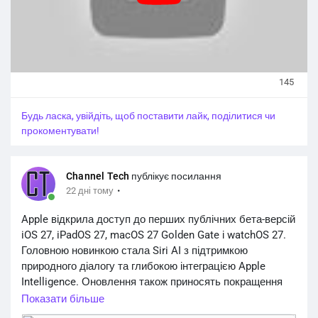
145
Будь ласка, увійдіть, щоб поставити лайк, поділитися чи
прокоментувати!
Channel Tech
публікує посилання
·
22 дні тому
Apple відкрила доступ до перших публічних бета-версій
iOS 27, iPadOS 27, macOS 27 Golden Gate і watchOS 27.
Головною новинкою стала Siri AI з підтримкою
природного діалогу та глибокою інтеграцією Apple
Intelligence. Оновлення також приносять покращення
продуктивності, нові функції для Safari, «Фотографій»,
Показати більше
AirPods і Apple Watch. Apple попереджає, що бета-версії