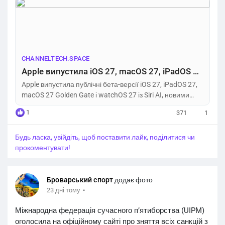
можуть містити помилки та призначені для тестування.
https://channeltech.space/os/apple-ios27-public-beta/
CHANNELTECH.SPACE
Apple випустила iOS 27, macOS 27, iPadOS 27 та watchOS 27 public beta – Channel Tech
Apple випустила публічні бета-версії iOS 27, iPadOS 27,
macOS 27 Golden Gate і watchOS 27 із Siri AI, новими
функціями Apple Intelligence.
1
371
1
Будь ласка, увійдіть, щоб поставити лайк, поділитися чи
прокоментувати!
Броварський спорт
додає фото
·
23 дні тому
Міжнародна федерація сучасного п’ятиборства (UIPM)
оголосила на офіційному сайті про зняття всіх санкцій з