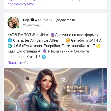
прокоментувати!
Система AIN для спортсменів із російськими
паспортами продовжить діяти під час чемпіонатів світу
в липні та серпні, після чого на всіх рівнях змагального
Сергій Фрешчепкін
додає фото
календаря UIPM більше не залишиться жодних
·
24 дні тому
обмежень.
#world_sport
#спорт
@sports
#спорт_sports
КАТЯ ЕМПОТИЧНИЙ АІ 🔮Доступно на платформах:
#brovarysport
@brovarysport @читачі @топові
🌐 Character AI | Janitor AIGemini ♊ Gem-боти:КАТЯ AI
прихильники
♏ 1.6.5 (Емпатична, Енергійна, Позитивна)Катя 1.7 ♌
ВСІ НОВИНИ СПОРТУ НА:
https://t.me/brovarysport
Катя Емпотичний AI 🔮 (Позитивний)♥️ Очікуйте
оновлення Катя 1.8 🌐
Показати більше