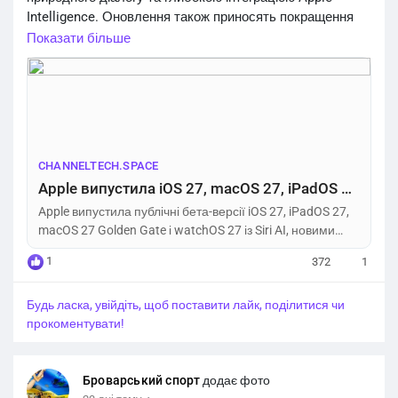
Intelligence. Оновлення також приносять покращення
продуктивності, нові функції для Safari, «Фотографій»,
Показати більше
AirPods і Apple Watch. Apple попереджає, що бета-версії
можуть містити помилки та призначені для тестування.
https://channeltech.space/os/apple-ios27-public-beta/
CHANNELTECH.SPACE
Apple випустила iOS 27, macOS 27, iPadOS 27 та watchOS 27 public beta – Channel Tech
Apple випустила публічні бета-версії iOS 27, iPadOS 27,
macOS 27 Golden Gate і watchOS 27 із Siri AI, новими
функціями Apple Intelligence.
1
372
1
Будь ласка, увійдіть, щоб поставити лайк, поділитися чи
прокоментувати!
Броварський спорт
додає фото