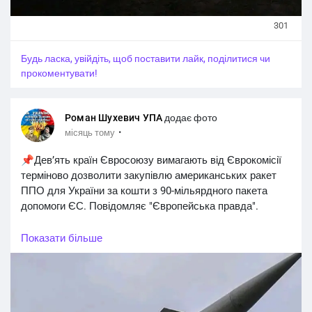
301
Будь ласка, увійдіть, щоб поставити лайк, поділитися чи
прокоментувати!
Роман Шухевич УПА
додає фото
·
місяць тому
📌Девʼять країн Євросоюзу вимагають від Єврокомісії
терміново дозволити закупівлю американських ракет
ППО для України за кошти з 90-мільярдного пакета
допомоги ЄС. Повідомляє "Європейська правда".
👉Нідерланди, Німеччина, Фінляндія, Швеція, Данія,
Показати більше
Польща та країни Балтії звернулися з листом до Каї
Каллас та Андрюса Кубілюса. Вони закликають не
чекати аналізу європейського ринку, а використати
винятки й негайно придбати у США дефіцитні ракети