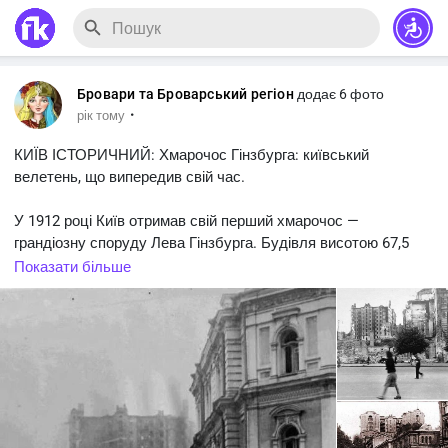
Бровари та Броварський регіон
додає 6 фото
·
рік тому
КИЇВ ІСТОРИЧНИЙ: Хмарочос Гінзбурга: київський
велетень, що випередив свій час.
У 1912 році Київ отримав свій перший хмарочос —
грандіозну споруду Лева Гінзбурга. Будівля висотою 67,5
метра стала сенсацією, вражаючи містян своїми
Показати більше
масштабами. Хмарочос мав 90 квартир із першими в Києві
ліфтами «Otis», розкішну ліпнину на фасаді та тераси з
краєвидом на місто.
Проєкт реалізували одеські архітектори Мінкус і
Троуп’янський, використавши 12 мільйонів цеглин і понад 1,5
млн рублів. Величезний будинок стояв на Інститутській,
займаючи цілий квартал. Його вежу зі шпилем часто