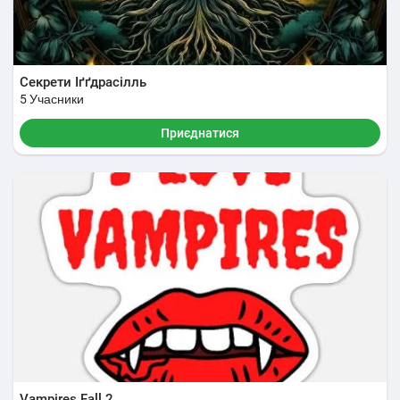
Секрети Іґґдрасілль
5 Учасники
Приєднатися
Vampires Fall 2