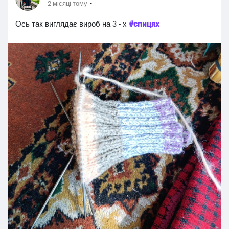
·
2 місяці тому
Ось так виглядає вироб на 3 - х
#спицях