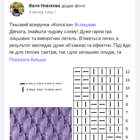
Валя Новікова
додає фото
·
3 місяці тому
Тіньовий візерунок «Колоски»
#спицями
Дівчата, знайшла чудову схему! Дуже гарна гра
лицьових та виворітних петель. В’яжеться легко, а
результат виглядає дуже об'ємною та ефектно. Піді йде
як для теплих светрів, так і для затишних пледів, та
шкарпеток.
Показати більше