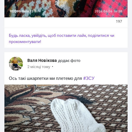
197
Будь ласка, увійдіть, щоб поставити лайк, поділитися чи
прокоментувати!
Валя Новікова
додає фото
·
2 місяці тому
Ось такі шкарпетки ми плетемо для
#ЗСУ