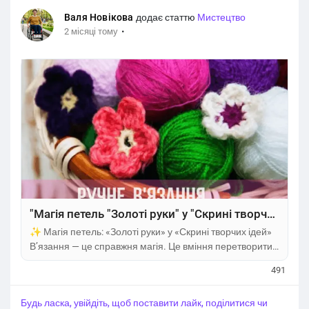
Валя Новікова
додає статтю
Мистецтво
·
2 місяці тому
"Магія петель "Золоті руки" у "Скрині творчих ідей"
✨ Магія петель: «Золоті руки» у «Скрині творчих ідей»
В’язання — це справжня магія. Це вміння перетворити
звичайний клубочок ниток на щось особливе, тепле та
491
унікальне. Кожна петля, яку ви вив’язуєте, — це не
просто робота, а частинка Вашої душі, терпіння та
Будь ласка, увійдіть, щоб поставити лайк, поділитися чи
натхнення. У моїй «Скрині творчих ідей» зібралося вже