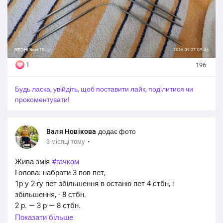
1
196
Будь ласка, увійдіть, щоб поставити лайк, поділитися чи
прокоментувати!
Валя Новікова
додає фото
·
3 місяці тому
Жива змія
#гачком
Голова: набрати 3 пов пет,
1р у 2-гу пет збільшення в останю пет 4 стбн, і
збільшення, - 8 стбн.
2 р. — 3 р — 8 стбн.
4 р. 4 збільшення, 4 стбн, = 12 пет
Показати більше