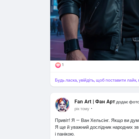
#fan_art
#супер_факт
#супер_порада
1
Будь ласка, увійдіть, щоб поставити лайк
Fan Art | Фан Арт
додає фот
·
рік тому
Привіт! Я — Ван Хельсінг. Якщо ви думає
Я ще й уважний дослідник народних зви
і панікою.