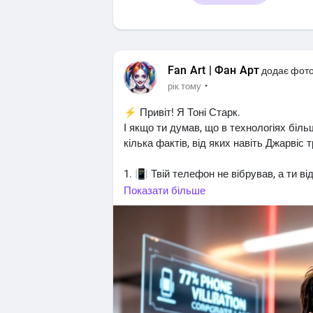
Fan Art | Фан Арт
додає фот
·
рік тому
⚡ Привіт! Я Тоні Старк.
І якщо ти думав, що в технологіях біл
кілька фактів, від яких навіть Джарвіс
1. 📳 Твій телефон не вібрував, а ти в
коли здається, що приходить повідомле
Показати більше
особливо в тих, хто не випускає телефо
2. 🐐 У штаб-квартирі Google в Каліфорн
компанія уклала контракт із фермою, що
тримали траву в порядку. Тихо, екологі
3. 🃏 Nintendo колись робили не приста
виготовляли ханафуда — японські картк