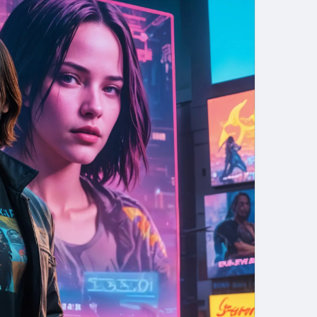
 зробить тебе “ефективним”.
“пропустити через 5 секунд”, ти все глибше в
 пораду.
артки.
лка з написом “антисистема”.
ції, яку ти нібито ненавидиш.
хтось намагається тобі “допомогти” через екран.