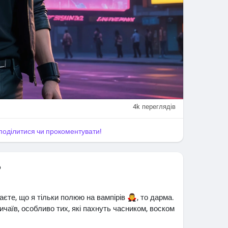
4k
переглядів
, поділитися чи прокоментувати!
о
те, що я тільки полюю на вампірів 🧛‍♂️, то дарма.
чаїв, особливо тих, які пахнуть часником, воском