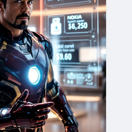
онну іграшок, а вже потім, у 1972 році, відкрили
 Скажу так: прямо в цей момент в Google
 день — 3,7 мільярда. На рік — 1,2 трильйона.
олись цей гігант починав як... паперовий
тний папір, а потім — кабелі, гуму, шини, й тільки
мобільні телефони.
ей існують лише в цифрах. Так-так, лише в
івських рахунках. Тобто лише 8% — це справжні,
 — просто цифри в системі.
фр, гіків, телефонів, кіз та гральних карт. І в
лючить,