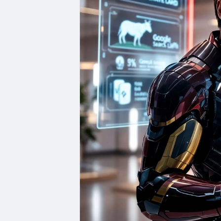
отримали ліцензію від Disney, зробили т
для себе світ відеоігор.
4. 🔍 Коли ти в останнє гуглив? Коли?
вбивають 40 000 запитів за секунду. На
5. 🧻 Nokia — не лише про телефони. К
комбінат. У 1865 році вони робили туале
в кінці XX століття відкрили для себе 
6. 💵 Ти здивуєшся, але 92% усіх грош
комп’ютерах, платіжних системах, банк
паперові чи металеві гроші, а все інше
🌐 Так, наш світ — той ще коктейль із ци
цьому кайф.
З повагою від людини, чий костюм не г
Тоні Старк 🦾⚡