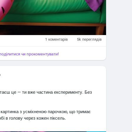
лядами.
дповіді на мої клінічні питання, але точно змусив
поки я не ввімкнула черговий епізод про
1
коментарів
5k
переглядів
і —
, поділитися чи прокоментувати!
о
итаєш це — ти вже частина експерименту. Без

 картинка з усміхненою парочкою, що тримає
обі в голову через кожен піксель.