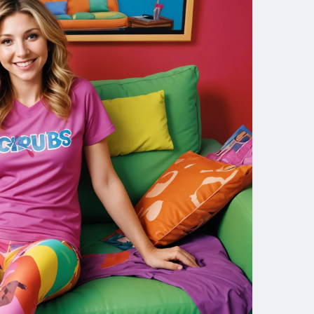
мовірний Шон з аутизмом та синдромом саванта.
ворушливо.
нічний біль, віртуозні діагнози. Грегорі Хаус —
увати... або уникати.
 сказати 😅 Дуже точне відображення лікарняного
т і ти працюєш з купою диваків.
кщо ви хочете вірити, що медицина може
бути таким... чарівним.
 вам не вистачає 90-х, молодого Джорджа Клуні
му відділенні.
 міський лікарняний екшен, де все постійно
тика системи охорони здоров’я і багато