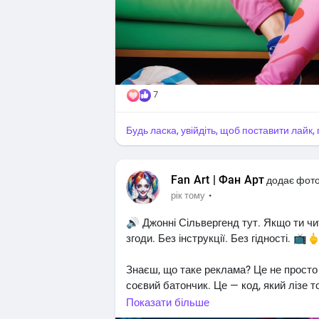
привабливих лікарів з серйозними пог
🩺 P.S. Ні, "Доктор Хаус" не дав мені ві
поставити кілька нових 😅
А що дивитесь ви? Пишіть у коментарі, 
трансплантацію серця у ліфті.
7
З втомленим серцем і бинтом у волосс
Будь ласка, увійдіть, щоб поставити лайк
ваша Елліот 💉
#fan_art
#супер_факт
#супер_порада
Fan Art | Фан Арт
додає фот
·
рік тому
🔊 Джонні Сільвергенд тут. Якщо ти ч
згоди. Без інструкції. Без гідності. 📺
Знаєш, що таке реклама? Це не просто
соєвий батончик. Це — код, який лізе т
⠀
Показати більше
Ти думав, що купуєш каву? Ні, друже.