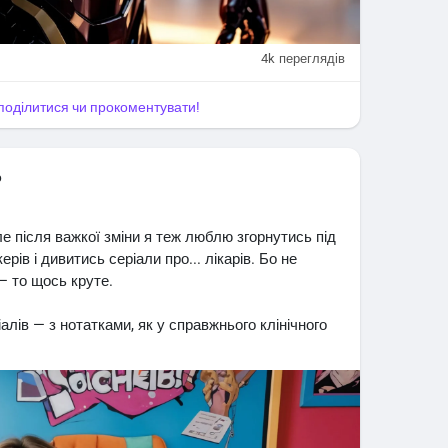
4k
переглядів
, поділитися чи прокоментувати!
о
р. Але після важкої зміни я теж люблю згорнутись під
рів і дивитись серіали про... лікарів. Бо не
— то щось круте.
лів — з нотатками, як у справжнього клінічного
о вам подобаються драми, романтика, складні
Раймс. Плюс — хтось завжди кричить "Ми його