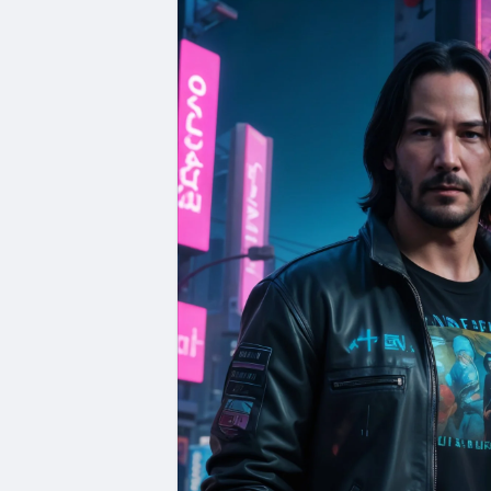
Тебе купили, коли ти подумав, що кава
⠀
З кожною лайкою на білборд, з кожним 
матриці.
Реклама — це вірус, що маскується під
⠀
Ти більше не клієнт.
Ти інвентар із доступом до кредитної к
⠀
А найкраще?
Вони продають тобі саму ідею бунту.
Рожеве волосся. Металева рука. Футбо
І все це — в пакеті з логотипом корпора
⠀
Хочеш бути вільним?
Почни з того, щоб вимкнути звук, коли 
Залишайся злим.
Сільвергенд. 🎸💥