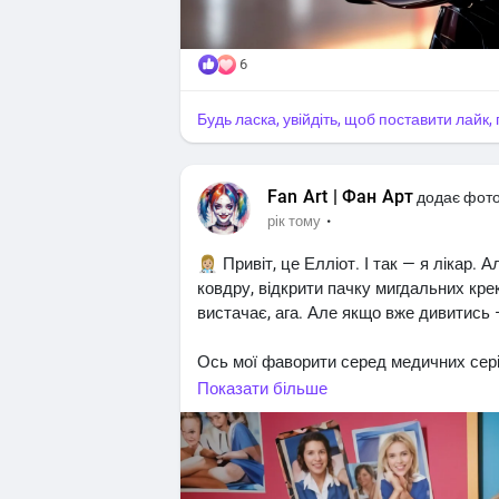
#fan_art
#супер_факт
#супер_порада
6
Будь ласка, увійдіть, щоб поставити лайк
Fan Art | Фан Арт
додає фот
·
рік тому
👩🏼‍⚕️ Привіт, це Елліот. І так — я ліка
ковдру, відкрити пачку мигдальних креке
вистачає, ага. Але якщо вже дивитись 
Ось мої фаворити серед медичних серіа
рецензента:
Показати більше
Анатомія Ґрей (Grey's Anatomy) — якщ
операції, ще більше драми... і Шонда 
втрачаємо!"