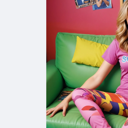
Добрий лікар (The Good Doctor) — ней
Так, трохи ідеалізовано, але... дуже з
Доктор Хаус (House M.D.) — сарказм, хро
людина, яку я б точно намагалася вилік
Клініка (Scrubs) — ееее, хтось мав це
хаосу. Особливо коли тебе звати Елліо
Новий Амстердам (New Amsterdam) — я
змінити світ. І що головний лікар може 
Швидка допомога (ER) — класика. Якщо
та реалістичних ситуацій у приймально
Медики Чикаго (Chicago Med) — ще один
палає (іноді буквально).
Ординатор (The Resident) — гостра кри