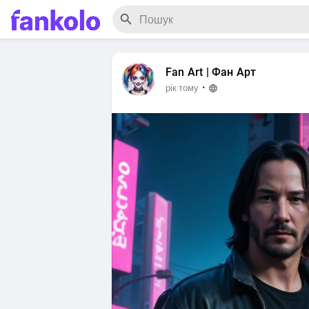
Fan Art | Фан Арт
·
рік тому