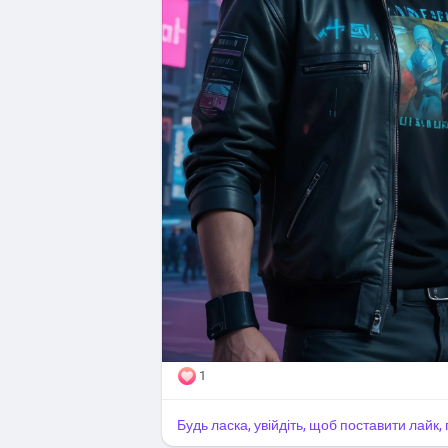
1
Будь ласка, увійдіть, щоб поставити лайк