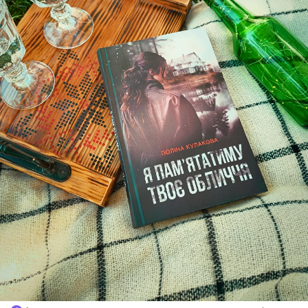
місцевими забобонами, містичним вайбом та жорстоким
вбивством, яке спіткало новеньких в перший же день.
Я не фанатка трилерів, бо мені завжди всіх шкода. І тут теж
було шкода. Але при цьому книга читалася на одному
диханні. І хоча я спочатку плуталася у назвах селищ та
розподілу мешканців, історія мене швидко захопила.
Авторка постійно підкидала якісь події, якісь деталі, за які я
чіплялася і намагалася розкрити таємницю раніше за
головних героїв. До речі, мені вдалося) Але у голосових
повідомленнях з враженнями та теоріями, які я записувала
подрузі, ця версія йшла з приміткою “слухай, ну ше от така
геть дивна ідея є…”
Ця історія справді сприймається як щось дуже реальне,
тому й будинок уявити легко, і людей, і трагедію, яка
спіткала персонажів. Але виникло ірраціональне бажання - я
чомусь захотіла на природу, в будиночок біля озера, з
ганком, де можна пить каву. Бажано, звісно, без містично-