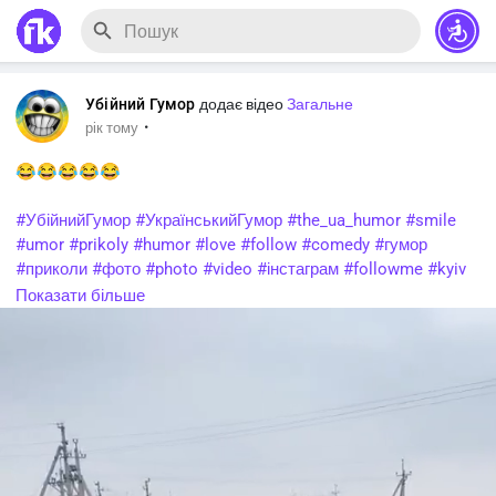
Убійний Гумор
додає відео
Загальне
·
рік тому
😂😂😂😂😂
#УбійнийГумор
#УкраїнськийГумор
#the_ua_humor
#smile
#umor
#prikoly
#humor
#love
#follow
#comedy
#гумор
#приколи
#фото
#photo
#video
#інстаграм
#followme
#kyiv
#prank
#happy
#ukraine
#ржака
#lol
#style
#fun
#beauty
Показати більше
#facebook