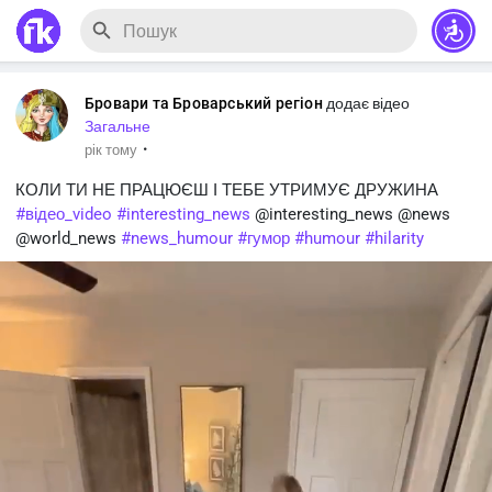
Бровари та Броварський регіон
додає відео
Загальне
·
рік тому
КОЛИ ТИ НЕ ПРАЦЮЄШ І ТЕБЕ УТРИМУЄ ДРУЖИНА
#відео_video
#interesting_news
@interesting_news @news
@world_news
#news_humour
#гумор
#humour
#hilarity