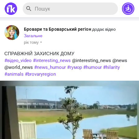
Бровари та Броварський регіон
додає відео
Загальне
·
рік тому
СПРАВЖНІЙ ЗАХИСНИК ДОМУ
#відео_video
#interesting_news
@interesting_news @news
@world_news
#news_humour
#гумор
#humour
#hilarity
#animals
#brovaryregion