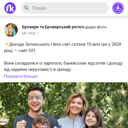
Бровари та Броварський регіон
додає фото
·
рік тому
⚡️Доходи Зеленського і його сім'ї склали 15 млн грн у 2024
році, — сайт ОП
Вони складалися із зарплати, банківських відсотків і доходу
від надання нерухомості в оренду.
#Новини_Україна
#Новини_news
#News_Ukraine
Показати більше
#Новини_news
#Ukraine_news
#news_of_interest
@news
#Україна
#Ukraine