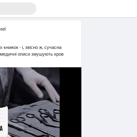
eel
книжок - і, звісно ж, сучасна
ї медичні описи змушують кров