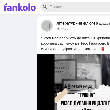
Літературний флюгер
додає r
·
рік тому
Читач має слабкість до читання кривавих 
королева саспієнсу це Тесс Ґеррітсен. Ї
стигти, але відірватись неможливо 🫀