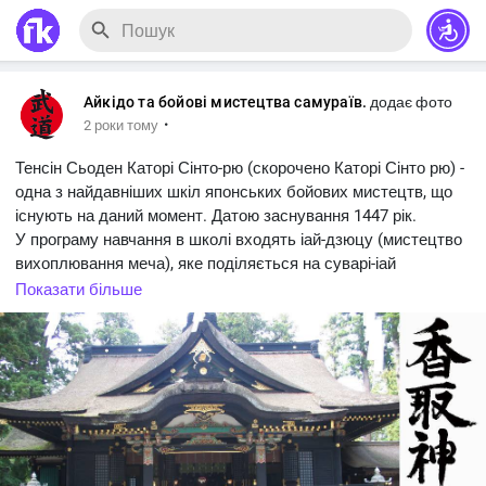
Айкідо та бойові мистецтва самураїв.
додає фото
·
2 роки тому
Тенсін Сьоден Каторі Сінто-рю (скорочено Каторі Сінто рю) -
одна з найдавніших шкіл японських бойових мистецтв, що
існують на даний момент. Датою заснування 1447 рік.
У програму навчання в школі входять іай-дзюцу (мистецтво
вихоплювання меча), яке поділяється на суварі-іай
(вихоплювання меча в положенні сидячи) та батто-іай-дзюцу
Показати більше
(вихоплювання меча в русі), кен-дзюцу (мистецтво
фехтування мечем), бо-дзюцу (мистецтво бою довгим
жердиною), нагіната-дзюцу (мистецтво бою нагіната), дзю-
дзюцу (мистецтво боротьби без зброї), со-дзюцу
(мистецтво бою списом) та ін. Розділи.
Засновник школи, Іідзаса Іенао був видатним воїном, який
майстерно володів списом і мечем. Після падіння клану,