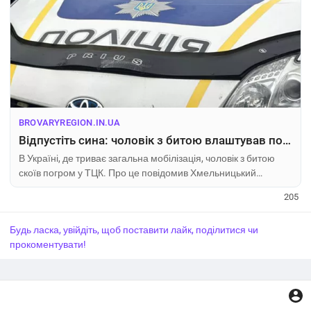
BROVARYREGION.IN.UA
Відпустіть сина: чоловік з битою влаштував погром у ТЦК — що відомо
В Україні, де триває загальна мобілізація, чоловік з битою
скоїв погром у ТЦК. Про це повідомив Хмельницький
обласний ТЦК та СП. «08 травня 2026 року близько 13:15 до
205
Хмельницького об’єднаного міського територіального
центру комплектування та соціальної підтримки
Будь ласка, увійдіть, щоб поставити лайк, поділитися чи
працівниками Національної поліції Ук
прокоментувати!