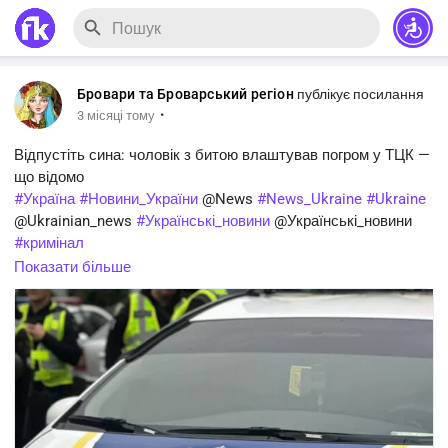
Бровари та Броварський регіон
публікує посилання
·
3 місяці тому
Відпустіть сина: чоловік з битою влаштував погром у ТЦК —
що відомо
#Україна
#Новини_України
@News
#News_Ukraine
#Ukraine
@Ukrainian_news
#Українські_новини
@Українські_новини
#кримінал
https://brovaryregion.in.ua/?p=49102
Показати більше