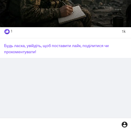
Бо серед гуркоту, і диму, і тривоги
Не чути вже поезії струни.
І тільки ніч, розтягнута, як вічність,
Стає єдиним слухачем думок,
1
1k
Де мовчки гине крихітна ліричність
Під важкістю залізних цих епох.
Будь ласка, увійдіть, щоб поставити лайк, поділитися чи
прокоментувати!
Та крізь руїни, попіл і тривоги
Прокинеться забутий тихий звук,
Бо там, де біль ламає всі дороги,
Стає мистецтво голосом за всіх.
І вже не можна музам заховатись,
У темряві перечекати час,
Бо слово мусить з правдою з’єднатись
І бити в серце, наче грім у нас.
Нехай тремтить рука — та пише далі,
Нехай здригається від вибухів рядок,