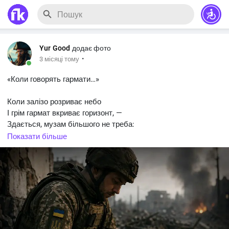
Yur Good
додає фото
·
3 місяці тому
«Коли говорять гармати…»
Коли залізо розриває небо
І грім гармат вкриває горизонт, —
Здається, музам більшого не треба:
Вони пішли за тишею на фронт.
Показати більше
Завмерла скрипка, ліра заніміла,
В кутку, припавши пилом, спить мольберт.
Там, де війна малює чорним й білим,
Мистецтво втратило свій тихий нерв і сенс.
Слова сховались глибше, ніж окопи,
І рими в’януть, наче листя восени,