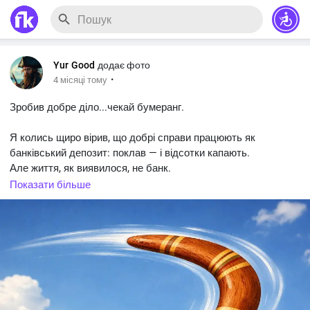
Yur Good
додає фото
·
4 місяці тому
Зробив добре діло...чекай бумеранг.
Я колись щиро вірив, що добрі справи працюють як
банківський депозит: поклав — і відсотки капають.
Але життя, як виявилося, не банк.
Показати більше
Почалося з дрібниць.
Притримав двері в під’їзді. Ну, знаєте, класика жанру: ти
стоїш, чемно тримаєш, а людина ще за двадцять метрів і
така: “О, дякую!” — і починає йти ще повільніше. І ти вже не
можеш піти, бо ти ж людина принципів. Стоїш, як пам’ятник
ввічливості, і думаєш: “Я зараз постарію швидше, ніж ці
двері закриються”.