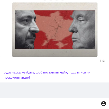
Документ не дає жодних гарантій, що в «сірій зоні» не
з’являться російські структури. Механізм контролю взагалі
не прописаний.
#Новини_Україна
#Новини_news_війна
#Russian_Ukrainian
#News_Ukraine
#Новини
#Новини_news
#Ukrainian_news
313
Будь ласка, увійдіть, щоб поставити лайк, поділитися чи
прокоментувати!