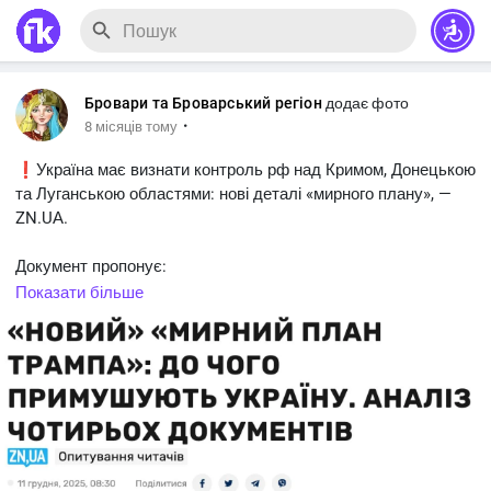
Бровари та Броварський регіон
додає фото
·
8 місяців тому
❗️Україна має визнати контроль рф над Кримом, Донецькою
та Луганською областями: нові деталі «мирного плану», —
ZN.UА.
Документ пропонує:
⭕️Створити «сіру» демілітаризовану зону на 30% території
Показати більше
Донеччини;
⭕️Українські та російські війська мають відійти за нову
адмінмежу, яку ще потрібно визначити;
⭕️Заморозити ситуацію в Запорізькій та Херсонській
областях по поточній лінії фронту;
⭕️Зобов’язати Україну та рф не переглядати силою ці
домовленості.