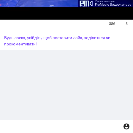
386
3
У
Будь ласка, увійдіть, щоб поставити лайк, поділитися чи
в
прокоментувати!
і
м
к
н
у
т
и
з
в
у
к