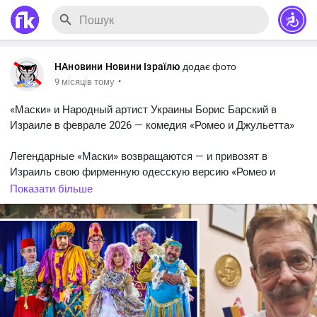
НАновини Новини Ізраїлю
додає фото
·
9 місяців тому
«Маски» и Народный артист Украины Борис Барский в
Израиле в феврале 2026 — комедия «Ромео и Джульетта»
Легендарные «Маски» возвращаются — и привозят в
Израиль свою фирменную одесскую версию «Ромео и
Джульетты» Шекспира.
Показати більше
Современная, безбашенная, нежная, абсурдная и до слёз
смешная комедия — именно так, как умеют только они.
Спектакль увидят:
Ришон-ле-Цион, Ашдод, Нетания, Тель-Авив-Яффо, Беэр-
Шева, Хайфа (2 даты) и Петах-Тиква.
В главной роли — Народный артист Украины Борис Барский,