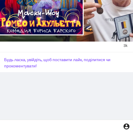
один из символов одесской сцены и бессменный Ромео в
культовой постановке «Масок».
Партнёры по сцене — Татьяна Иванова, Алексей Агопьян,
Михаил Волошин, Александр Постоленко, Игорь Малахов.
Режиссёр — Георгий Делиев.
🇺🇦 Борис Барский и война: когда клоун становится воином
3k
духа
Будь ласка, увійдіть, щоб поставити лайк, поділитися чи
С первых дней полномасштабного вторжения Барский
прокоментувати!
остался в Одессе.
Он говорил: «Мама меня не отпустила… Мама — это
Одеса».
Он выступал в госпиталях, устраивал бесплатные
спектакли для раненых и переселенцев, поддерживал
волонтёров.
О пораненных бойцах он говорил так:
«До спектакля — одни люди, после — другие. Смех
возвращает жизнь».