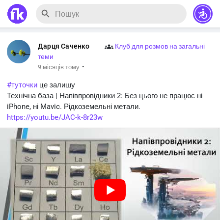
Дарця Саченко
Клуб для розмов на загальні
теми
·
9 місяців тому
#туточки
це залишу
Технічна база | Напівпровідники 2: Без цього не працює ні
iPhone, ні Mavic. Рідкоземельні метали.
https://youtu.be/JAC-k-8r23w