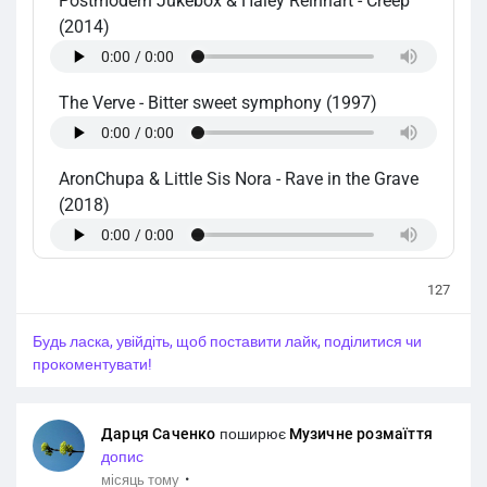
Postmodern Jukebox & Haley Reinhart
-
Creep
(2014)
The Verve
-
Bitter sweet symphony (1997)
AronChupa & Little Sis Nora
-
Rave in the Grave
(2018)
127
Будь ласка, увійдіть, щоб поставити лайк, поділитися чи
прокоментувати!
Дарця Саченко
поширює
Музичне розмаїття
допис
·
місяць тому