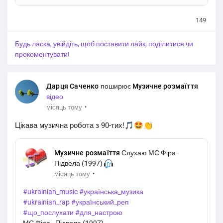
знімків з України та світу вже додано на сайт.
149
Будь ласка, увійдіть, щоб поставити лайк, поділитися чи
прокоментувати!
Дарця Саченко
поширює
Музичне розмаїття
відео
·
місяць тому
Цікава музична робота з 90-тих!🎵🤩👏
Музичне розмаїття
Слухаю МС Фіра -
Підвела (1997)
·
місяць тому
#ukrainian_music
#українська_музика
#ukrainian_rap
#український_реп
#що_послухати
#для_настрою