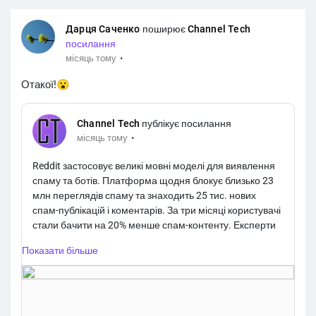
Дарця Саченко
поширює
Channel Tech
посилання
·
місяць тому
Отакої!😮
Channel Tech
публікує посилання
·
місяць тому
Reddit застосовує великі мовні моделі для виявлення
спаму та ботів. Платформа щодня блокує близько 23
млн переглядів спаму та знаходить 25 тис. нових
спам-публікацій і коментарів. За три місяці користувачі
стали бачити на 20% менше спам-контенту. Експерти
наголошують, що ШІ-модерація залишається
Показати більше
найефективнішою у поєднанні з перевіркою людьми.
https://channeltech.space/services/reddit-ai-spam-
detection/"
rel="noopener noreferrer"
target="_blank">
https://channeltech.space/services/redd
it-ai-spam-detection/