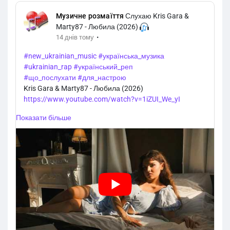
Музичне розмаїття
Слухаю Kris Gara &
Marty87 - Любила (2026)
·
14 днів тому
#new_ukrainian_music
#українська_музика
#ukrainian_rap
#український_реп
#що_послухати
#для_настрою
Kris Gara & Marty87 - Любила (2026)
https://www.youtube.com/watch?v=1iZUI_We_yI
Показати більше