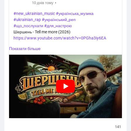
·
10 днів тому
#new_ukrainian_music
#українська_музика
#ukrainian_rap
#український_реп
#що_послухати
#для_настрою
Шершень - Tell me more (2026)
https://www.youtube.com/watch?v=0PGha3iy6EA
Показати більше
141