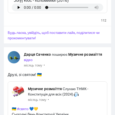
Joryj Kłoc
-
Коломийки (2016)
112
Будь ласка, увійдіть, щоб поставити лайк, поділитися чи
прокоментувати!
Дарця Саченко
поширює
Музичне розмаїття
відео
·
місяць тому
Друзі, зі святом! 🇺🇦
Музичне розмаїття
Слухаю ТНМК -
Конституція для всіх (2024)
·
місяць тому
🇺🇦
#свято
💙💛
Сьогодні День Конституції України