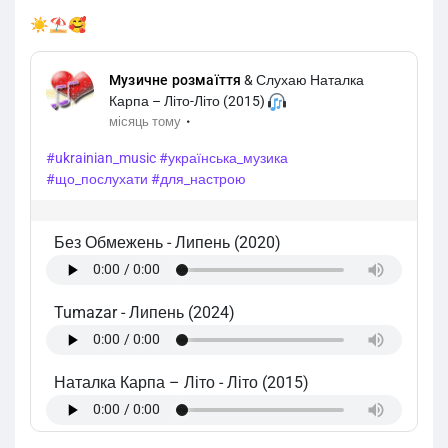
☀️⛱️🥰
Музичне розмаїття
& Слухаю Наталка
Карпа – Літо-Літо (2015)
·
місяць тому
#ukrainian_music
#українська_музика
#що_послухати
#для_настрою
Без Обмежень
-
Липень (2020)
Tumazar
-
Липень (2024)
Наталка Карпа – Літо
-
Літо (2015)