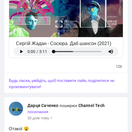
Сергій Жадан
-
Сосюра. Даб шансон (2021)
126
Будь ласка, увійдіть, щоб поставити лайк, поділитися чи
прокоментувати!
Дарця Саченко
поширює
Channel Tech
посилання
·
20 днів тому
Отакої 😮