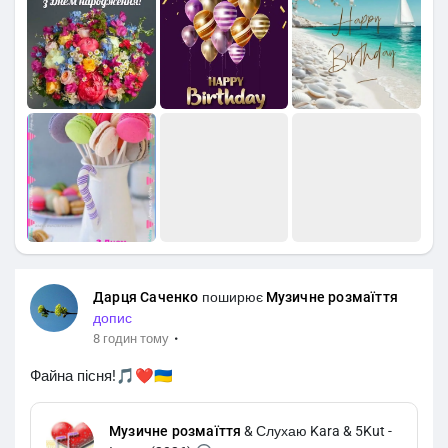
Дарця Саченко
поширює
Музичне розмаїття
допис
·
8 годин тому
Файна пісня!🎵❤️🇺🇦
Музичне розмаїття
& Слухаю Kara & 5Kut -