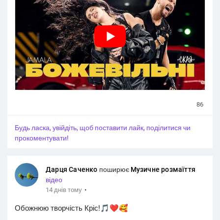
86
Будь ласка, увійдіть, щоб поставити лайк, поділитися чи
прокоментувати!
Дарця Саченко
поширює
Музичне розмаїття
відео
·
14 днів тому
Обожнюю творчість Кріс!🎵❤️🥰