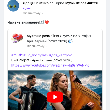
Дарця Саченко
поширює
Музичне розмаїття
відео
·
місяць тому
Чарівне виконання!🎵❤️
Музичне розмаїття
Слухаю B&B Project -
Арія Кармен (cover, 2026)
·
місяць тому
#music
#що_послухати
#для_настрою
B&B Project - Арія Кармен (cover, 2026)
https://www.youtube.com/watch?v=4q0srWANPi0