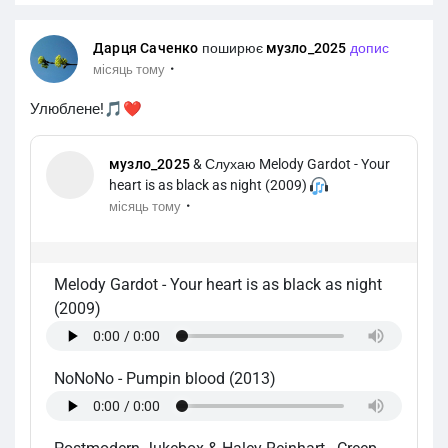
Дарця Саченко
поширює
музло_2025
допис
·
місяць тому
Улюблене!🎵❤️
музло_2025
& Слухаю Melody Gardot - Your
heart is as black as night (2009)
·
місяць тому
Melody Gardot
-
Your heart is as black as night
(2009)
NoNoNo
-
Pumpin blood (2013)