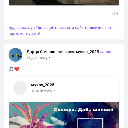
206
Будь ласка, увійдіть, щоб поставити лайк, поділитися чи
прокоментувати!
Дарця Саченко
поширює
музло_2025
допис
·
15 днів тому
🎵❤️
музло_2025
·
15 днів тому