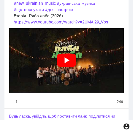
#new_ukrainian_music
#українська_музика
#що_послухати
#для_настрою
Етерія - Ряба жаба (2026)
https://www.youtube.com/watch?v=2UMAj29_Vos
1
246
Будь ласка, увійдіть, щоб поставити лайк, поділитися чи
прокоментувати!