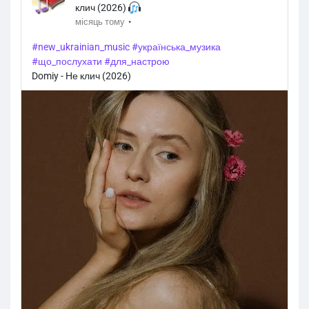
клич (2026)
·
місяць тому
#new_ukrainian_music
#українська_музика
#що_послухати
#для_настрою
Domiy - Не клич (2026)