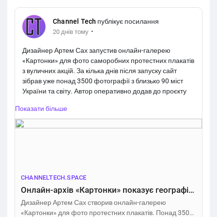
Channel Tech
публікує посилання
·
20 днів тому
Дизайнер Артем Сах запустив онлайн-галерею
«Картонки» для фото саморобних протестних плакатів
з вуличних акцій. За кілька днів після запуску сайт
зібрав уже понад 3500 фотографії з близько 90 міст
України та світу. Автор оперативно додав до проєкту
інтерактивну мапу, модерацію контенту та можливість
Показати більше
масового завантаження фото. Здебільшого плакати в
галереї стосуються суспільного невдоволення
останніми кадровими рішеннями у владі.
https://channeltech.space/services/kartonky-protest-
photo-archive/
CHANNELTECH.SPACE
Онлайн-архів «Картонки» показує географію українських протестів – Channel Tech
Дизайнер Артем Сах створив онлайн-галерею
«Картонки» для фото протестних плакатів. Понад 3500