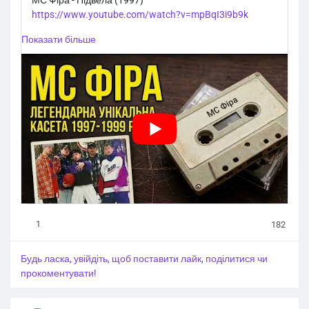
МС Фіра - Підвела (1997)
https://www.youtube.com/watch?v=mpBqI3i9b9k
Показати більше
1
182
Будь ласка, увійдіть, щоб поставити лайк, поділитися чи
прокоментувати!