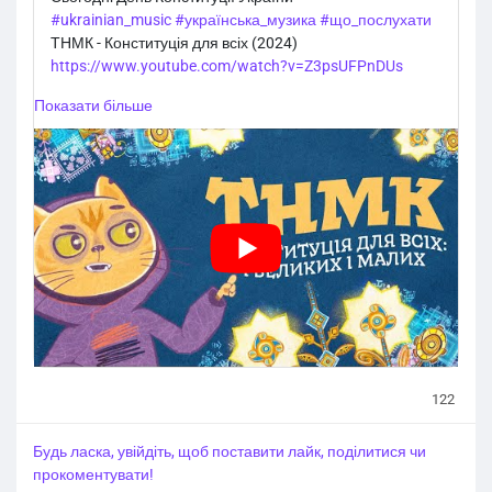
#ukrainian_music
#українська_музика
#що_послухати
ТНМК - Конституція для всіх (2024)
https://www.youtube.com/watch?v=Z3psUFPnDUs
Показати більше
122
Будь ласка, увійдіть, щоб поставити лайк, поділитися чи
прокоментувати!