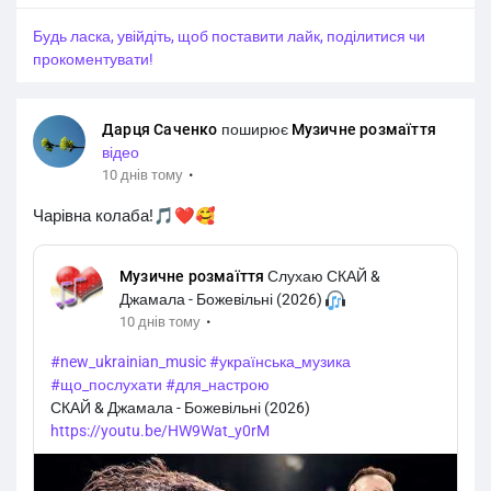
Будь ласка, увійдіть, щоб поставити лайк, поділитися чи
прокоментувати!
Дарця Саченко
поширює
Музичне розмаїття
відео
·
10 днів тому
Чарівна колаба!🎵❤️🥰
Музичне розмаїття
Слухаю СКАЙ &
Джамала - Божевільні (2026)
·
10 днів тому
#new_ukrainian_music
#українська_музика
#що_послухати
#для_настрою
СКАЙ & Джамала - Божевільні (2026)
https://youtu.be/HW9Wat_y0rM