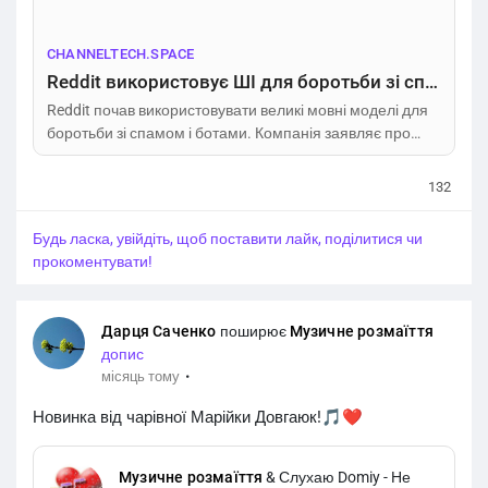
CHANNELTECH.SPACE
Reddit використовує ШІ для боротьби зі спамом та ботами – Channel Tech
Reddit почав використовувати великі мовні моделі для
боротьби зі спамом і ботами. Компанія заявляє про
зменшення кількості спаму на 20%.
132
Будь ласка, увійдіть, щоб поставити лайк, поділитися чи
прокоментувати!
Дарця Саченко
поширює
Музичне розмаїття
допис
·
місяць тому
Новинка від чарівної Марійки Довгаюк!🎵❤️
Музичне розмаїття
& Слухаю Domiy - Не