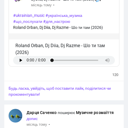
·
місяць тому
#ukrainian_music
#українська_музика
#що_послухати
#для_настрою
Roland Orban, Dj Diia, Dj Razme - Шо ти там (2026)
Roland Orban, Dj Diia, Dj Razme
-
Шо ти там
(2026)
120
Будь ласка, увійдіть, щоб поставити лайк, поділитися чи
прокоментувати!
Дарця Саченко
поширює
Музичне розмаїття
допис
·
місяць тому