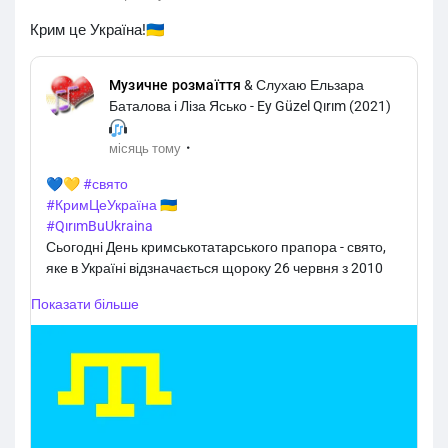
Крим це Україна!🇺🇦
Музичне розмаїття
& Слухаю Ельзара
Баталова і Ліза Ясько - Ey Güzel Qırım (2021)
·
місяць тому
💙💛
#свято
#КримЦеУкраїна
🇺🇦
#QırımBuUkraina
Сьогодні День кримськотатарського прапора - свято,
яке в Україні відзначається щороку 26 червня з 2010
року
Показати більше
#ukrainian_music
#українська_музика
#що_послухати