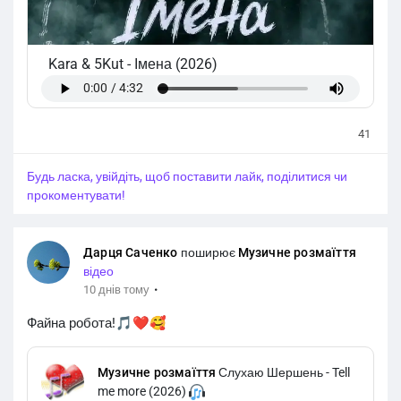
Kara & 5Kut
-
Імена (2026)
41
Будь ласка, увійдіть, щоб поставити лайк, поділитися чи
прокоментувати!
Дарця Саченко
поширює
Музичне розмаїття
відео
·
10 днів тому
Файна робота!🎵❤️🥰
Музичне розмаїття
Слухаю Шершень - Tell
me more (2026)