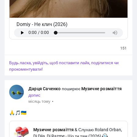
Domiy
-
Не клич (2026)
151
Будь ласка, увійдіть, щоб поставити лайк, поділитися чи
прокоментувати!
Дарця Саченко
поширює
Музичне розмаїття
допис
·
місяць тому
🙏🎵🇺🇦
Музичне розмаїття
& Слухаю Roland Orban,
Dj Diia, Dj Razme - Шо ти там (2026)