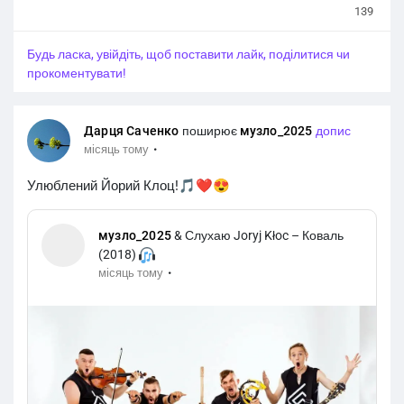
139
Будь ласка, увійдіть, щоб поставити лайк, поділитися чи
прокоментувати!
Дарця Саченко
поширює
музло_2025
допис
·
місяць тому
Улюблений Йорий Клоц!🎵❤️😍
музло_2025
& Слухаю Joryj Kłoc – Коваль
(2018)
·
місяць тому