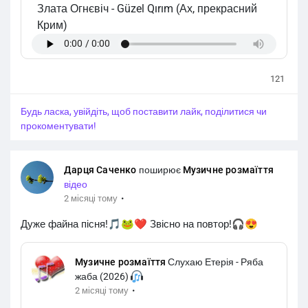
Злата Огнєвіч
-
Güzel Qırım (Ах, прекрасний
Крим)
121
Будь ласка, увійдіть, щоб поставити лайк, поділитися чи
прокоментувати!
Дарця Саченко
поширює
Музичне розмаїття
відео
·
2 місяці тому
Дуже файна пісня!🎵🐸❤️ Звісно на повтор!🎧😍
Музичне розмаїття
Слухаю Етерія - Ряба
жаба (2026)
·
2 місяці тому