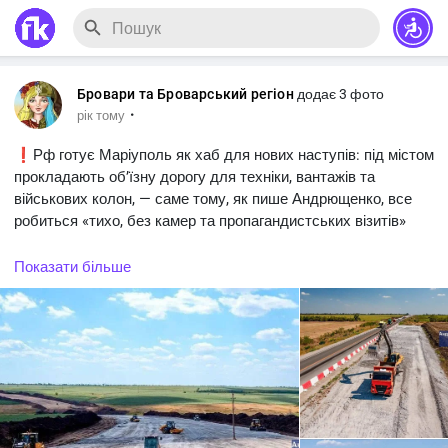
Бровари та Броварський регіон
додає 3 фото
·
рік тому
❗️Рф готує Маріуполь як хаб для нових наступів: під містом
прокладають об’їзну дорогу для техніки, вантажів та
військових колон, — саме тому, як пише Андрющенко, все
робиться «тихо, без камер та пропагандистських візитів»
Прокладання дороги прискорить перекидання сил, зменшить
Показати більше
час логістики та підготує місто для нових наступів.
#Новини_Україна
#Новини_news_війна
#Russian_Ukrainian
#News_Ukraine
#Новини
#Новини_news
#Ukrainian_news