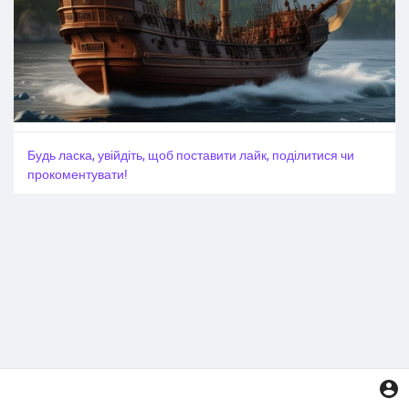
Будь ласка, увійдіть, щоб поставити лайк, поділитися чи
прокоментувати!