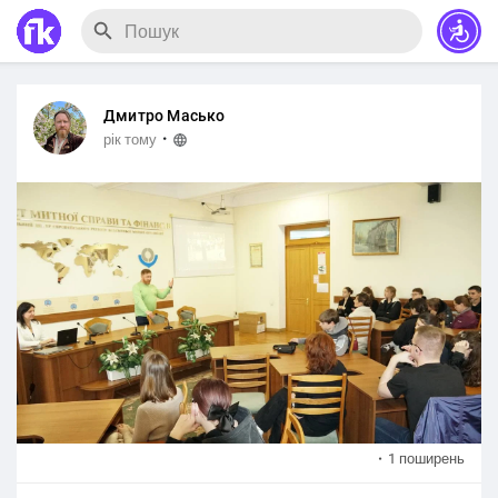
Дмитро Масько
·
рік тому
·
1 поширень