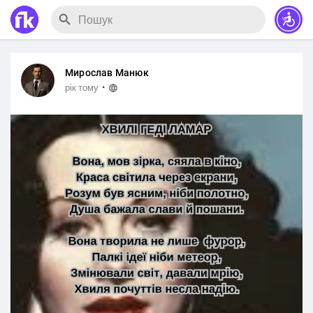
Мирослав Манюк
·
рік тому