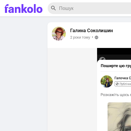
Галина Соколишин
·
2 роки тому