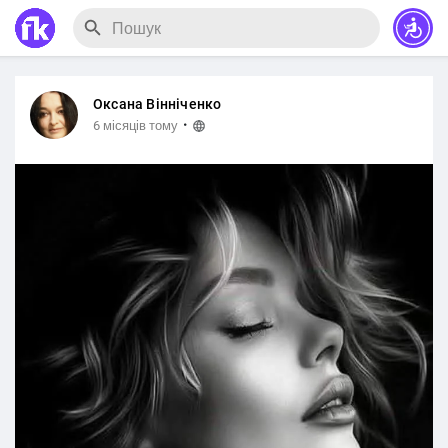
Оксана Вінніченко
·
6 місяців тому