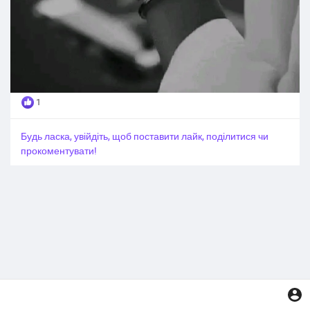
1
Будь ласка, увійдіть, щоб поставити лайк, поділитися чи
прокоментувати!