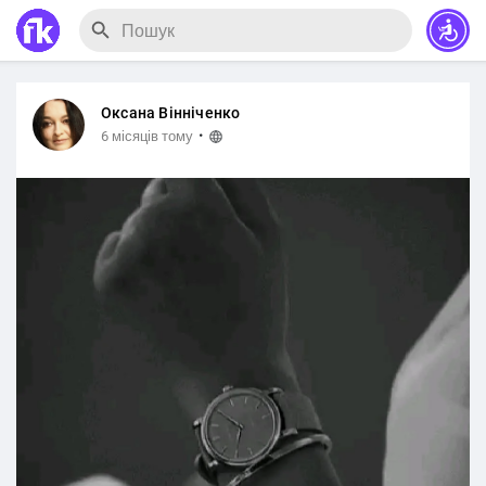
Оксана Вінніченко
·
6 місяців тому