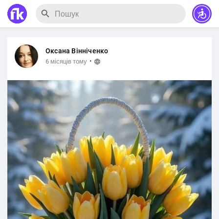
Оксана Вінніченко
·
6 місяців тому