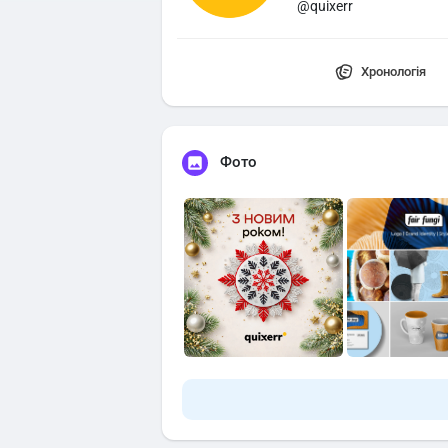
@quixerr
Хронологія
Фото