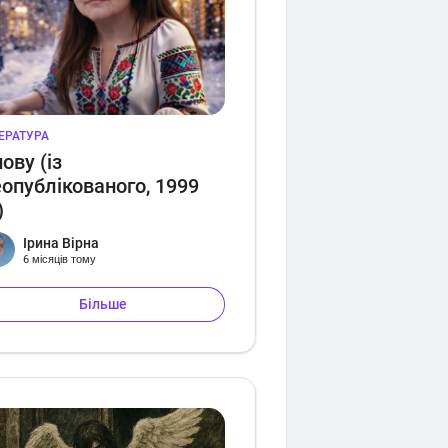
ТЕРАТУРА
ову (із
еопублікованого, 1999
)
Ірина Вірна
6 місяців тому
Більше