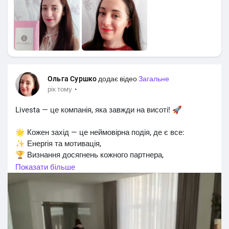
Ольга Суршко
додає відео
Загальне
·
рік тому
Livesta — це компанія, яка завжди на висоті! 🚀
🌟 Кожен захід — це неймовірна подія, де є все:
✨ Енергія та мотивація,
🏆 Визнання досягнень кожного партнера,
🎁 Щедрі подарунки, премії та великі гроші,
Показати більше
💎 Найкращі локації — розкішні готелі та відпочинкові
комплекси рівня люкс!
Ти будуєш не просто бізнес, а життя своєї мрії. Це
стиль життя, про який хочеться розповідати! 🌴