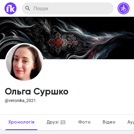
Ольга Суршко
@veronika_2021
Хронологія
Друзі
Фото
Відео
Ау
23