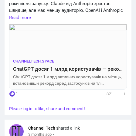
роки після запуску. Claude від Anthropic зростає
швидше, але має меншу аудиторію. OpenAI і Anthropic
готуються до можливих IPO.
Read more
https://channeltech.space/ai/chatgpt-1-billion-users/
CHANNELTECH.SPACE
ChatGPT досяг 1 млрд користувачів — рекорд зростання – Channel Tech
ChatGPT досяг 1 млрд активних користувачів на місяць,
встановивши рекорд серед застосунків на тлі
конкуренції з Anthropic.
1
371
1
Please log in to like, share and comment!
Channel Tech
shared a link
·
3 months ago