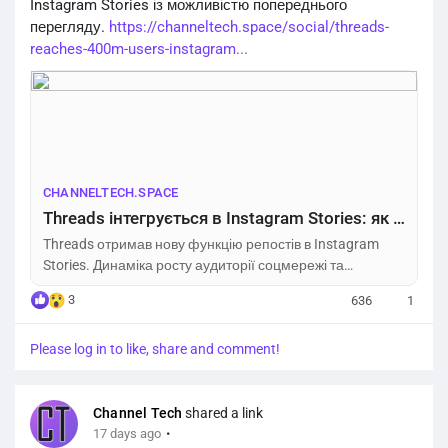
Instagram Stories із можливістю попереднього
перегляду.
https://channeltech.space/social/threads-
reaches-400m-users-instagram...
CHANNELTECH.SPACE
Threads інтегрується в Instagram Stories: як Meta переманює аудиторію у соцмережі X – Channel Tech
Threads отримав нову функцію репостів в Instagram
Stories. Динаміка росту аудиторії соцмережі та
стратегія Meta у 2026 році.
3
636
1
Please log in to like, share and comment!
Channel Tech
shared a link
·
17 days ago