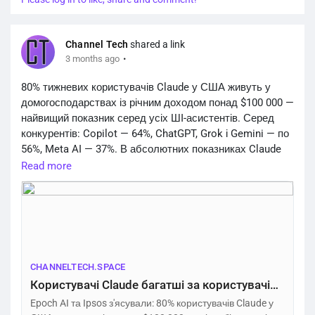
Channel Tech
shared a link
·
3 months ago
80% тижневих користувачів Claude у США живуть у
домогосподарствах із річним доходом понад $100 000 —
найвищий показник серед усіх ШІ-асистентів. Серед
конкурентів: Copilot — 64%, ChatGPT, Grok і Gemini — по
56%, Meta AI — 37%. В абсолютних показниках Claude
охоплює лише 6% заможних користувачів, тоді як
Read more
ChatGPT — 37%. 44% заможних американців не
користуються ШІ-інструментами взагалі.
https://channeltech.space/ai/claude-users-wealthiest-ai-
assistants-su...
CHANNELTECH.SPACE
Користувачі Claude багатші за користувачів ChatGPT і Gemini — дослідження – Channel Tech
Epoch AI та Ipsos з'ясували: 80% користувачів Claude у