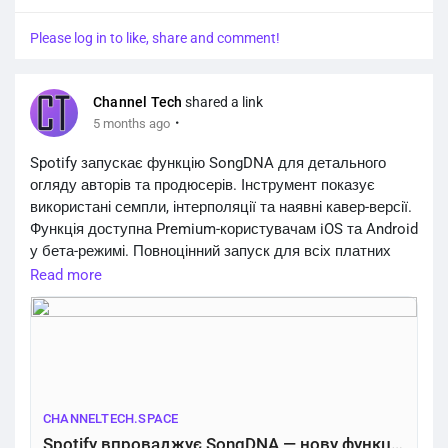
Please log in to like, share and comment!
Channel Tech
shared a link
·
5 months ago
Spotify запускає функцію SongDNA для детального
огляду авторів та продюсерів. Інструмент показує
використані семпли, інтерполяції та наявні кавер-версії.
Функція доступна Premium-користувачам iOS та Android
у бета-режимі. Повноцінний запуск для всіх платних
підписників відбудеться у квітні 2026 року.
Read more
https://channeltech.space/services/spotify-songdna-
feature-premium-us...
CHANNELTECH.SPACE
Spotify впроваджує SongDNA — нову функцію для аналізу треків – Channel Tech