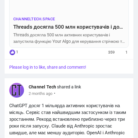
CHANNELTECH.SPACE
Threads досягла 500 млн користувачів і додала Your Algo – Channel Tech
Threads досягла 500 млн активних користувачів і
запустила функцію Your Algo для керування стрічкою та
нові інструменти спільнот.
1
359
1
Please log in to like, share and comment!
Channel Tech
shared a link
·
2 months ago
ChatGPT досяг 1 мільярда активних користувачів на
місяць. Сервіс став найшвидшим застосунком із таким
зростанням. Рекорд встановлено приблизно через три
роки після запуску. Claude від Anthropic зростає
швидше, але має меншу аудиторію. OpenAI і Anthropic