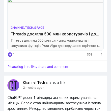
https://channeltech.space/social/threads-500m-users-
features/
CHANNELTECH.SPACE
Threads досягла 500 млн користувачів і додала Your Algo – Channel Tech
Threads досягла 500 млн активних користувачів і
запустила функцію Your Algo для керування стрічкою та
нові інструменти спільнот.
1
358
1
Please log in to like, share and comment!
Channel Tech
shared a link
·
2 months ago
ChatGPT досяг 1 мільярда активних користувачів на
місяць. Сервіс став найшвидшим застосунком із таким
зростанням. Рекорд встановлено приблизно через три