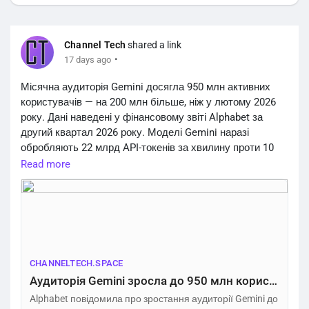
Channel Tech
shared a link
·
17 days ago
Місячна аудиторія Gemini досягла 950 млн активних
користувачів — на 200 млн більше, ніж у лютому 2026
року. Дані наведені у фінансовому звіті Alphabet за
другий квартал 2026 року. Моделі Gemini наразі
обробляють 22 млрд API-токенів за хвилину проти 10
млрд наприкінці 2025 року. Корпоративну версію Gemini
Read more
Enterprise використовують майже 90% компаній зі
списку Fortune 100. Дохід Google Cloud за квартал зріс
на 82% і склав $24,8 млрд.
https://channeltech.space/ai/gemini-950-million-users-
growth/
CHANNELTECH.SPACE
Аудиторія Gemini зросла до 950 млн користувачів – Channel Tech
Alphabet повідомила про зростання аудиторії Gemini до