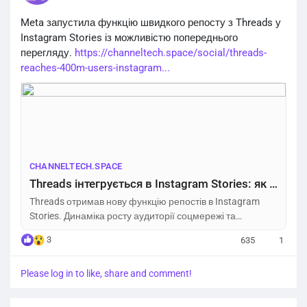
Meta запустила функцію швидкого репосту з Threads у
Instagram Stories із можливістю попереднього
перегляду.
https://channeltech.space/social/threads-
reaches-400m-users-instagram...
CHANNELTECH.SPACE
Threads інтегрується в Instagram Stories: як Meta переманює аудиторію у соцмережі X – Channel Tech
Threads отримав нову функцію репостів в Instagram
Stories. Динаміка росту аудиторії соцмережі та
стратегія Meta у 2026 році.
3
635
1
Please log in to like, share and comment!