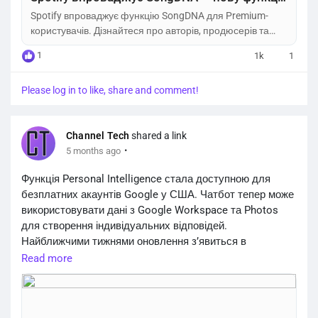
Spotify впроваджує функцію SongDNA для Premium-
користувачів. Дізнайтеся про авторів, продюсерів та
семпли у ваших улюблених треках.
1
1k
1
Please log in to like, share and comment!
Channel Tech
shared a link
·
5 months ago
Функція Personal Intelligence стала доступною для
безплатних акаунтів Google у США. Чатбот тепер може
використовувати дані з Google Workspace та Photos
для створення індивідуальних відповідей.
Найближчими тижнями оновлення з’явиться в
застосунку Gemini та браузері Chrome для
Read more
користувачів у США. Функція вимкнена за
замовчуванням і наразі не підтримує корпоративні чи
освітні профілі Workspace.