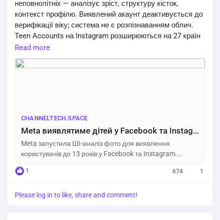
неповнолітніх — аналізує зріст, структуру кісток,
контекст профілю. Виявлений акаунт деактивується до
верифікації віку; система не є розпізнаванням облич.
Teen Accounts на Instagram розширюються на 27 країн
ЄС і Бразилію; вперше запускаються на Facebook у
Read more
США. Анонс відбувся після штрафу $375 млн від суду
Нью-Мексико за небезпеку платформ для дітей.
https://channeltech.space/social/meta-ai-age-detection-
underage-users/
CHANNELTECH.SPACE
Meta виявлятиме дітей у Facebook та Instagram за допомогою ШІ – Channel Tech
Meta запустила ШІ-аналіз фото для виявлення
користувачів до 13 років у Facebook та Instagram.
Акаунти деактивуються; Teen Accounts розширюються
1
674
1
на ЄС і Бразилію.
Please log in to like, share and comment!