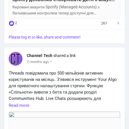
Керовані акаунти Spotify (Managed Accounts) з
батьківським контролем тепер доступні для
безкоштовних користувачів. Як створити безпечний
2
267
1
профіль для дитини.
Please log in to like, share and comment!
Channel Tech
shared a link
·
2 months ago
Threads повідомила про 500 мільйонів активних
користувачів на місяць. З’явився інструмент Your Algo
для приватного налаштування стрічки. Функцію
«Спільноти» вивели з бета та додали розділ
Communities Hub. Live Chats розширюють для
обговорень у реальному часі. Платформа зросла на
Read more
100 млн користувачів менш ніж за рік.
https://channeltech.space/social/threads-500m-users-
features/