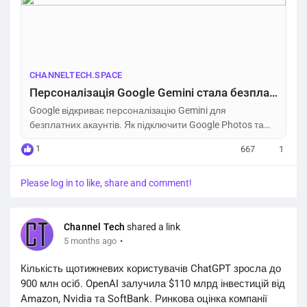
замовчуванням і наразі не підтримує корпоративні чи
освітні профілі Workspace.
https://channeltech.space/ai/google-gemini-
personalization-free-users...
CHANNELTECH.SPACE
Персоналізація Google Gemini стала безплатною: як увімкнути – Channel Tech
Google відкриває персоналізацію Gemini для
безплатних акаунтів. Як підключити Google Photos та
Workspace для індивідуальних відповідей чатбота.
1
667
1
Please log in to like, share and comment!
Channel Tech
shared a link
·
5 months ago
Кількість щотижневих користувачів ChatGPT зросла до
900 млн осіб. OpenAI залучила $110 млрд інвестицій від
Amazon, Nvidia та SoftBank. Ринкова оцінка компанії