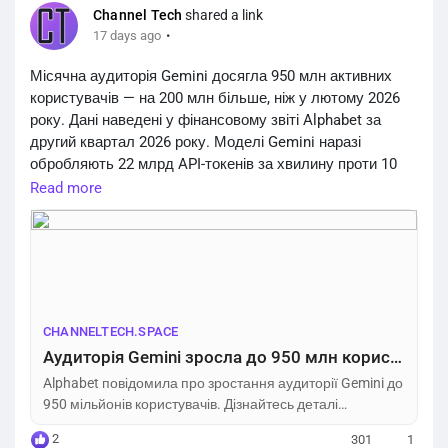
Channel Tech
shared a link
·
17 days ago
Місячна аудиторія Gemini досягла 950 млн активних
користувачів — на 200 млн більше, ніж у лютому 2026
року. Дані наведені у фінансовому звіті Alphabet за
другий квартал 2026 року. Моделі Gemini наразі
обробляють 22 млрд API-токенів за хвилину проти 10
млрд наприкінці 2025 року. Корпоративну версію Gemini
Read more
Enterprise використовують майже 90% компаній зі
списку Fortune 100. Дохід Google Cloud за квартал зріс
на 82% і склав $24,8 млрд.
https://channeltech.space/ai/gemini-950-million-users-
growth/
CHANNELTECH.SPACE
Аудиторія Gemini зросла до 950 млн користувачів – Channel Tech
Alphabet повідомила про зростання аудиторії Gemini до
950 мільйонів користувачів. Дізнайтесь деталі
фінансового звіту за другий квартал.
2
301
1