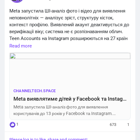
Meta запустила ШІ-аналіз фото і відео для виявлення
неповнолітніх — аналізує зріст, структуру кісток,
контекст профілю. Виявлений акаунт деактивується до
верифікації віку; система не є розпізнаванням облич.
Teen Accounts на Instagram розширюються на 27 країн
ЄС і Бразилію; вперше запускаються на Facebook у
Read more
США. Анонс відбувся після штрафу $375 млн від суду
Нью-Мексико за небезпеку платформ для дітей.
https://channeltech.space/social/meta-ai-age-detection-
underage-users/
CHANNELTECH.SPACE
Meta виявлятиме дітей у Facebook та Instagram за допомогою ШІ – Channel Tech
Meta запустила ШІ-аналіз фото для виявлення
користувачів до 13 років у Facebook та Instagram.
Акаунти деактивуються; Teen Accounts розширюються
1
673
1
на ЄС і Бразилію.
Please log in to like, share and comment!