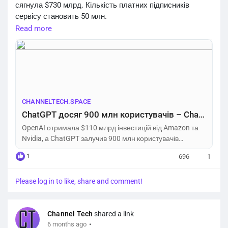
сягнула $730 млрд. Кількість платних підписників
сервісу становить 50 млн.
https://channeltech.space/ai/chatgpt-900m-users-openai-
Read more
110b-funding-r...
CHANNELTECH.SPACE
ChatGPT досяг 900 млн користувачів – Channel Tech
OpenAI отримала $110 млрд інвестицій від Amazon та
Nvidia, а ChatGPT залучив 900 млн користувачів
щотижня. Деталі рекордної угоди.
1
696
1
Please log in to like, share and comment!
Channel Tech
shared a link
·
6 months ago