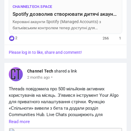
CHANNELTECH.SPACE
Spotify дозволив створювати дитячі акаунти у безкоштовній версії: як налаштувати – Channel Tech
Керовані акаунти Spotify (Managed Accounts) з
батьківським контролем тепер доступні для
безкоштовних користувачів. Як створити безпечний
2
266
1
профіль для дитини.
Please log in to like, share and comment!
Channel Tech
shared a link
·
2 months ago
Threads повідомила про 500 мільйонів активних
користувачів на місяць. З’явився інструмент Your Algo
для приватного налаштування стрічки. Функцію
«Спільноти» вивели з бета та додали розділ
Communities Hub. Live Chats розширюють для
обговорень у реальному часі. Платформа зросла на
Read more
100 млн користувачів менш ніж за рік.