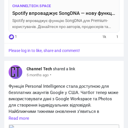
CHANNELTECH.SPACE
Spotify впроваджує SongDNA — нову функцію для аналізу треків – Channel Tech
Spotify впроваджує функцію SongDNA для Premium-
користувачів. Дізнайтеся про авторів, продюсерів та
семпли у ваших улюблених треках.
1
1k
1
Please log in to like, share and comment!
Channel Tech
shared a link
·
5 months ago
Функція Personal Intelligence стала доступною для
безплатних акаунтів Google у США. Чатбот тепер може
використовувати дані з Google Workspace та Photos
для створення індивідуальних відповідей.
Найближчими тижнями оновлення з’явиться в
застосунку Gemini та браузері Chrome для
Read more
користувачів у США. Функція вимкнена за