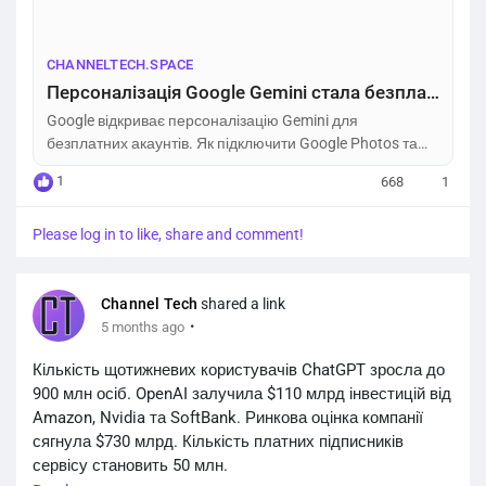
https://channeltech.space/ai/google-gemini-
personalization-free-users...
CHANNELTECH.SPACE
Персоналізація Google Gemini стала безплатною: як увімкнути – Channel Tech
Google відкриває персоналізацію Gemini для
безплатних акаунтів. Як підключити Google Photos та
Workspace для індивідуальних відповідей чатбота.
1
668
1
Please log in to like, share and comment!
Channel Tech
shared a link
·
5 months ago
Кількість щотижневих користувачів ChatGPT зросла до
900 млн осіб. OpenAI залучила $110 млрд інвестицій від
Amazon, Nvidia та SoftBank. Ринкова оцінка компанії
сягнула $730 млрд. Кількість платних підписників
сервісу становить 50 млн.