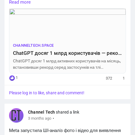
готуються до можливих IPO.
Read more
https://channeltech.space/ai/chatgpt-1-billion-users/
CHANNELTECH.SPACE
ChatGPT досяг 1 млрд користувачів — рекорд зростання – Channel Tech
ChatGPT досяг 1 млрд активних користувачів на місяць,
встановивши рекорд серед застосунків на тлі
конкуренції з Anthropic.
1
372
1
Please log in to like, share and comment!
Channel Tech
shared a link
·
3 months ago
Meta запустила ШІ-аналіз фото і відео для виявлення