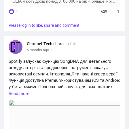
США мають дохід понад $100 000 на рік — більше, ніж у
ChatGPT, Gemini чи Meta AI.
1
629
1
Please log in to like, share and comment!
Channel Tech
shared a link
·
5 months ago
Spotify запускає функцію SongDNA для детального
огляду авторів та продюсерів. Інструмент показує
використані семпли, інтерполяції та наявні кавер-версії.
Функція доступна Premium-користувачам iOS та Android
у бета-режимі. Повноцінний запуск для всіх платних
підписників відбудеться у квітні 2026 року.
Read more
https://channeltech.space/services/spotify-songdna-
feature-premium-us...