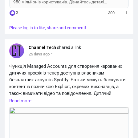
950 мільйонів користувачів. Дізнайтесь деталі
фінансового звіту за другий квартал.
2
300
1
Please log in to like, share and comment!
Channel Tech
shared a link
·
25 days ago
Функція Managed Accounts для створення керованих
дитячих профілів тепер доступна власникам
безплатних акаунтів Spotify. Батьки можуть блокувати
контент із позначкою Explicit, окремих виконавців, а
також вимикати відео та повідомлення. Дитячий
профіль має окремі алгоритми рекомендацій і не
Read more
впливає на статистику батьків (наприклад, у Spotify
Wrapped). Наразі нововведення працює у США, Великій
Британії та низці країн Європи.
https://channeltech.space/services/spotify-managed-
accounts-free-user...