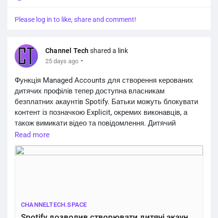
Please log in to like, share and comment!
Channel Tech
shared a link
·
25 days ago
Функція Managed Accounts для створення керованих
дитячих профілів тепер доступна власникам
безплатних акаунтів Spotify. Батьки можуть блокувати
контент із позначкою Explicit, окремих виконавців, а
також вимикати відео та повідомлення. Дитячий
профіль має окремі алгоритми рекомендацій і не
Read more
впливає на статистику батьків (наприклад, у Spotify
Wrapped). Наразі нововведення працює у США, Великій
Британії та низці країн Європи.
https://channeltech.space/services/spotify-managed-
accounts-free-user...
CHANNELTECH.SPACE
Spotify дозволив створювати дитячі акаунти у безкоштовній версії: як налаштувати – Channel Tech