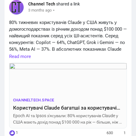
Channel Tech
shared a link
·
3 months ago
80% тижневих користувачів Claude у США живуть у
домогосподарствах із річним доходом понад $100 000 —
найвищий показник серед усіх ШІ-асистентів. Серед
конкурентів: Copilot — 64%, ChatGPT, Grok і Gemini — по
56%, Meta AI — 37%. В абсолютних показниках Claude
охоплює лише 6% заможних користувачів, тоді як
Read more
ChatGPT — 37%. 44% заможних американців не
користуються ШІ-інструментами взагалі.
https://channeltech.space/ai/claude-users-wealthiest-ai-
assistants-su...
CHANNELTECH.SPACE
Користувачі Claude багатші за користувачів ChatGPT і Gemini — дослідження – Channel Tech
Epoch AI та Ipsos з'ясували: 80% користувачів Claude у
США мають дохід понад $100 000 на рік — більше, ніж у
ChatGPT, Gemini чи Meta AI.
1
630
1