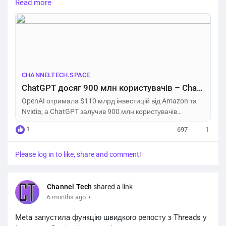
https://channeltech.space/ai/chatgpt-900m-users-openai-
Read more
110b-funding-r...
CHANNELTECH.SPACE
ChatGPT досяг 900 млн користувачів – Channel Tech
OpenAI отримала $110 млрд інвестицій від Amazon та
Nvidia, а ChatGPT залучив 900 млн користувачів
щотижня. Деталі рекордної угоди.
1
697
1
Please log in to like, share and comment!
Channel Tech
shared a link
·
6 months ago
Meta запустила функцію швидкого репосту з Threads у